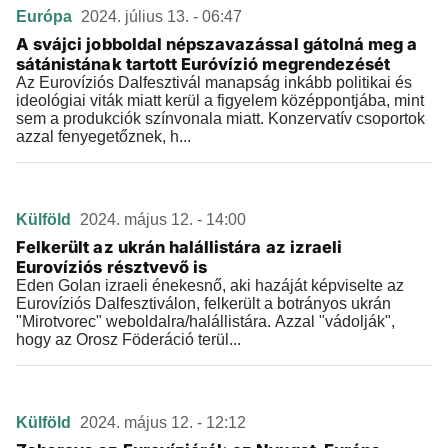
Európa
2024. július 13. - 06:47
A svájci jobboldal népszavazással gátolná meg a
sátánistának tartott Euróvízió megrendezését
Az Eurovíziós Dalfesztivál manapság inkább politikai és
ideológiai viták miatt kerül a figyelem középpontjába, mint
sem a produkciók színvonala miatt. Konzervatív csoportok
azzal fenyegetőznek, h...
Külföld
2024. május 12. - 14:00
Felkerült az ukrán halállistára az izraeli
Eurovíziós résztvevő is
Eden Golan izraeli énekesnő, aki hazáját képviselte az
Eurovíziós Dalfesztiválon, felkerült a botrányos ukrán
"Mirotvorec" weboldalra/halállistára. Azzal "vádolják",
hogy az Orosz Föderáció terül...
Külföld
2024. május 12. - 12:12