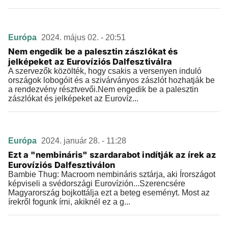
Európa
2024. május 02. - 20:51
Nem engedik be a palesztin zászlókat és
jelképeket az Eurovíziós Dalfesztiválra
A szervezők közölték, hogy csakis a versenyen induló
országok lobogóit és a szivárványos zászlót hozhatják be
a rendezvény résztvevői.Nem engedik be a palesztin
zászlókat és jelképeket az Eurovíz...
Európa
2024. január 28. - 11:28
Ezt a "nembináris" szardarabot indítják az írek az
Eurovíziós Dalfesztiválon
Bambie Thug: Macroom nembináris sztárja, aki Írországot
képviseli a svédországi Eurovízión...Szerencsére
Magyarország bojkottálja ezt a beteg eseményt. Most az
írekről fogunk írni, akiknél ez a g...