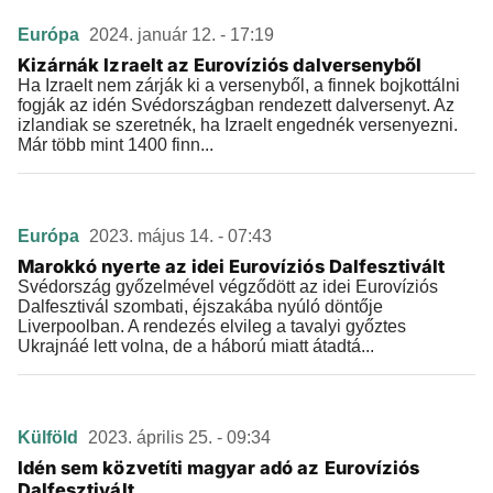
Európa
2024. január 12. - 17:19
Kizárnák Izraelt az Eurovíziós dalversenyből
Ha Izraelt nem zárják ki a versenyből, a finnek bojkottálni
fogják az idén Svédországban rendezett dalversenyt. Az
izlandiak se szeretnék, ha Izraelt engednék versenyezni.
Már több mint 1400 finn...
Európa
2023. május 14. - 07:43
Marokkó nyerte az idei Eurovíziós Dalfesztivált
Svédország győzelmével végződött az idei Eurovíziós
Dalfesztivál szombati, éjszakába nyúló döntője
Liverpoolban. A rendezés elvileg a tavalyi győztes
Ukrajnáé lett volna, de a háború miatt átadtá...
Külföld
2023. április 25. - 09:34
Idén sem közvetíti magyar adó az Eurovíziós
Dalfesztivált