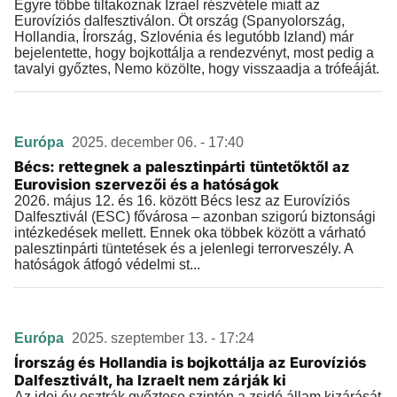
Egyre többe tiltakoznak Izrael részvétele miatt az
Eurovíziós dalfesztiválon. Öt ország (Spanyolország,
Hollandia, Írország, Szlovénia és legutóbb Izland) már
bejelentette, hogy bojkottálja a rendezvényt, most pedig a
tavalyi győztes, Nemo közölte, hogy visszaadja a trófeáját.
Európa
2025. december 06. - 17:40
Bécs: rettegnek a palesztinpárti tüntetőktől az
Eurovision szervezői és a hatóságok
2026. május 12. és 16. között Bécs lesz az Eurovíziós
Dalfesztivál (ESC) fővárosa – azonban szigorú biztonsági
intézkedések mellett. Ennek oka többek között a várható
palesztinpárti tüntetések és a jelenlegi terrorveszély. A
hatóságok átfogó védelmi st...
Európa
2025. szeptember 13. - 17:24
Írország és Hollandia is bojkottálja az Eurovíziós
Dalfesztivált, ha Izraelt nem zárják ki
Az idei év osztrák győztese szintén a zsidó állam kizárását