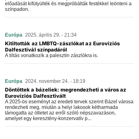
előadását kifütyülték és megpróbálták festékkel leönteni a
színpadon.
Európa
2025. április 29. - 21:34
Kitiltották az LMBTQ-zászlókat az Eurovíziós
Dalfesztivál színpadáról
A tiltás vonatkozik a palesztin zászlókra is.
Európa
2024. november 24. - 18:19
Döntöttek a bázeliek: megrendezheti a város az
Eurovíziós Dalfesztivált
A 2025-ös eseményt az eredeti tervek szerint Bázel városa
rendezheti meg, miután a helyi lakosok kétharmada
támogatta az ötletet az erről szóló népszavazáson,
amelyet egy keresztény-konzervatív p...