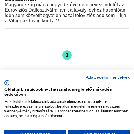
Magyarország már a negyedik éve nem nevez indulót az
Eurovíziós Dalfesztiválra, amit a tavalyi évhez hasonlóan
idén sem közvetít egyetlen hazai televíziós adó sem – írja
a Világgazdaság.Mint a Vi...
1
Adatvédelmi irányelvek
Oldalunk süti/cookie-t használ a megfelelő működés
vadhajtások
érdekében
Ezt elküldhetjük látogatóink adatainak elemzésére, webhelyünk
fejlesztésére, személyre szabott tartalom megjelenítésére és nagyszerű
webhely-élmény biztosítására. Ha többet szeretne tudni az általunk használt
Szerkesztőség:
szerk@vadhajtasok.hu
cookies, nyissa meg a beállításokat.
Modi:
moderator@vadhajtasok.hu
Adatvédelem
Impresszum
Szerzői jogok