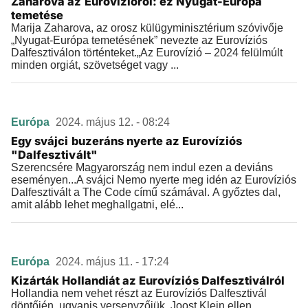
Zaharova az Eurovízióról: ez Nyugat-Európa
temetése
Marija Zaharova, az orosz külügyminisztérium szóvivője
„Nyugat-Európa temetésének” nevezte az Eurovíziós
Dalfesztiválon történteket.„Az Eurovízió – 2024 felülmúlt
minden orgiát, szövetséget vagy ...
Európa
2024. május 12. - 08:24
Egy svájci buzeráns nyerte az Eurovíziós
"Dalfesztivált"
Szerencsére Magyarország nem indul ezen a deviáns
eseményen...A svájci Nemo nyerte meg idén az Eurovíziós
Dalfesztivált a The Code című számával. A győztes dal,
amit alább lehet meghallgatni, elé...
Európa
2024. május 11. - 17:24
Kizárták Hollandiát az Eurovíziós Dalfesztiválról
Hollandia nem vehet részt az Eurovíziós Dalfesztivál
döntőjén, ugyanis versenyzőjük, Joost Klein ellen