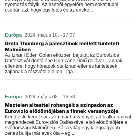
nyomozás folyik. Az esetről egyelőre nem sokat tudni,
csupán azt, hogy egy fotós és az éneke...
Európa
2024. május 10. - 17:07
Greta Thunberg a palesztinok mellett tüntetett
Malmöben
Az izraeli Eden Golan eközben bejutott az Eurovíziós
Dalfesztivál döntőjébe Hurricane című dalával – annak
ellenére, hogy hónapok óta Izrael-ellenes tüntetések
zajlanak a részvétele ellen - írja ...
Európa
2024. május 08. - 16:58
Meztelen altesttel rohangált a színpadon az
Eurovízió elődöntőjében a finnek versenyzője
Kedd este került sor az immár hatvannyolcadik alkalommal
megrendezett Eurovíziós Dalfesztivál első elődöntőjére a
svédországi Malmőben. Bár a világ egyik legnagyobb
zenés bulija már évek óta – eg...