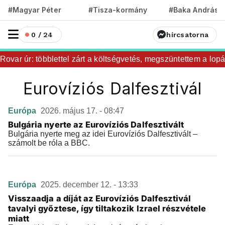
#Magyar Péter
#Tisza-kormány
#Baka András
0 / 24
hírcsatorna
ovar úr: többlettel zárt a költségvetés, megszüntettem a lopás
Eurovíziós Dalfesztivál
Európa
2026. május 17. - 08:47
Bulgária nyerte az Eurovíziós Dalfesztivált
Bulgária nyerte meg az idei Eurovíziós Dalfesztivált –
számolt be róla a BBC.
Európa
2025. december 12. - 13:33
Visszaadja a díját az Eurovíziós Dalfesztivál
tavalyi győztese, így tiltakozik Izrael részvétele
miatt