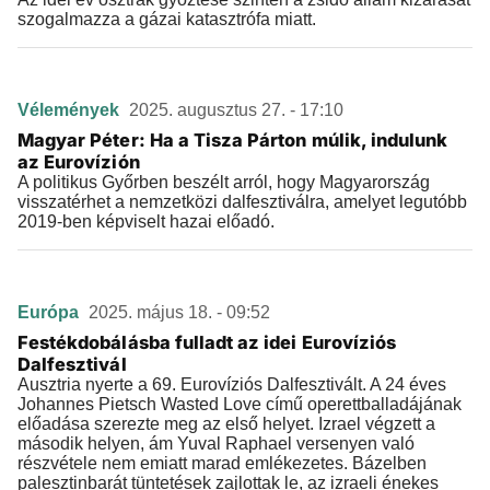
szogalmazza a gázai katasztrófa miatt.
Vélemények
2025. augusztus 27. - 17:10
Magyar Péter: Ha a Tisza Párton múlik, indulunk
az Eurovízión
A politikus Győrben beszélt arról, hogy Magyarország
visszatérhet a nemzetközi dalfesztiválra, amelyet legutóbb
2019-ben képviselt hazai előadó.
Európa
2025. május 18. - 09:52
Festékdobálásba fulladt az idei Eurovíziós
Dalfesztivál
Ausztria nyerte a 69. Eurovíziós Dalfesztivált. A 24 éves
Johannes Pietsch Wasted Love című operettballadájának
előadása szerezte meg az első helyet. Izrael végzett a
második helyen, ám Yuval Raphael versenyen való
részvétele nem emiatt marad emlékezetes. Bázelben
palesztinbarát tüntetések zajlottak le, az izraeli énekes