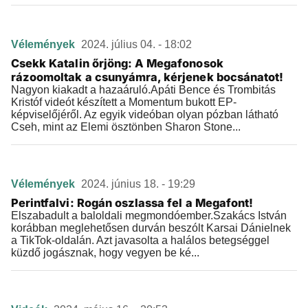
Vélemények
2024. július 04. - 18:02
Csekk Katalin őrjöng: A Megafonosok
rázoomoltak a csunyámra, kérjenek bocsánatot!
Nagyon kiakadt a hazaáruló.Apáti Bence és Trombitás
Kristóf videót készített a Momentum bukott EP-
képviselőjéről. Az egyik videóban olyan pózban látható
Cseh, mint az Elemi ösztönben Sharon Stone...
Vélemények
2024. június 18. - 19:29
Perintfalvi: Rogán oszlassa fel a Megafont!
Elszabadult a baloldali megmondóember.Szakács István
korábban meglehetősen durván beszólt Karsai Dánielnek
a TikTok-oldalán. Azt javasolta a halálos betegséggel
küzdő jogásznak, hogy vegyen be ké...