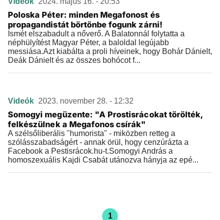
Videók
2024. május 16. - 20:53
Poloska Péter: minden Megafonost és
propagandistát börtönbe fogunk zárni!
Ismét elszabadult a nőverő. A Balatonnál folytatta a
néphülyítést Magyar Péter, a baloldal legújabb
messiása.Azt kiabálta a proli híveinek, hogy Bohár Dánielt,
Deák Dánielt és az összes bohócot f...
Videók
2023. november 28. - 12:32
Somogyi megüzente: "A Prostisrácokat törölték,
felkészülnek a Megafonos csírák"
A szélsőliberális "humorista" - miközben retteg a
szólásszabadságért - annak örül, hogy cenzúrázta a
Facebook a Pestisrácok.hu-t.Somogyi András a
homoszexuális Kajdi Csabát utánozva hányja az epé...
1