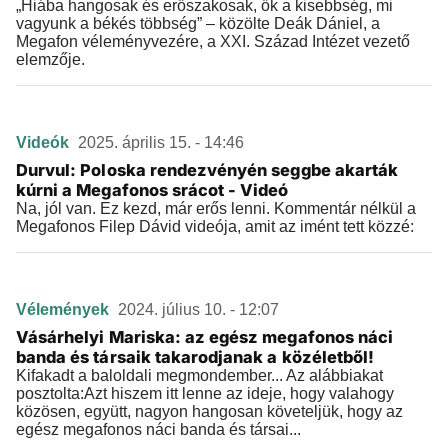
„Hiába hangosak és erőszakosak, ők a kisebbség, mi
vagyunk a békés többség” – közölte Deák Dániel, a
Megafon véleményvezére, a XXI. Század Intézet vezető
elemzője.
Videók
2025. április 15. - 14:46
Durvul: Poloska rendezvényén seggbe akarták
kúrni a Megafonos srácot - Videó
Na, jól van. Ez kezd, már erős lenni. Kommentár nélkül a
Megafonos Filep Dávid videója, amit az imént tett közzé:
Vélemények
2024. július 10. - 12:07
Vásárhelyi Mariska: az egész megafonos náci
banda és társaik takarodjanak a közéletből!
Kifakadt a baloldali megmondember... Az alábbiakat
posztolta:Azt hiszem itt lenne az ideje, hogy valahogy
közösen, együtt, nagyon hangosan követeljük, hogy az
egész megafonos náci banda és társai...