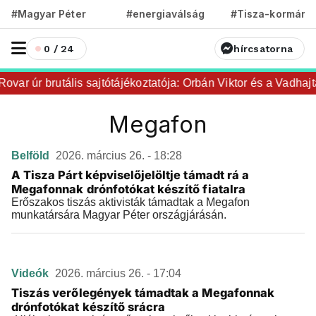
#Magyar Péter
#energiaválság
#Tisza-kormány
0 / 24
hírcsatorna
ovar úr brutális sajtótájékoztatója: Orbán Viktor és a Vadhajtá
Megafon
Belföld
2026. március 26. - 18:28
A Tisza Párt képviselőjelöltje támadt rá a
Megafonnak drónfotókat készítő fiatalra
Erőszakos tiszás aktivisták támadtak a Megafon
munkatársára Magyar Péter országjárásán.
Videók
2026. március 26. - 17:04
Tiszás verőlegények támadtak a Megafonnak
drónfotókat készítő srácra