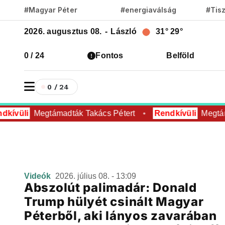
#Magyar Péter
#energiaválság
#Tis
2026. augusztus 08.
-
László
31°
29°
0 / 24
Fontos
Belföld
0 / 24
dkívüli
Megtámadták Takács Pétert
Rendkívüli
Megtám
Videók
2026. július 08. - 13:09
Abszolút palimadár: Donald
Trump hülyét csinált Magyar
Péterből, aki lányos zavarában