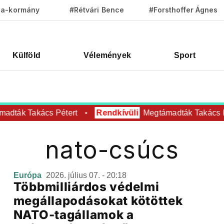
za-kormány
#Rétvári Bence
#Forsthoffer Ágnes
Külföld
Vélemények
Sport
adták Takács Pétert
Rendkívüli
Megtámadták Takács P
nato-csúcs
Európa
2026. július 07. - 20:18
Többmilliárdos védelmi
megállapodásokat kötöttek
NATO-tagállamok a