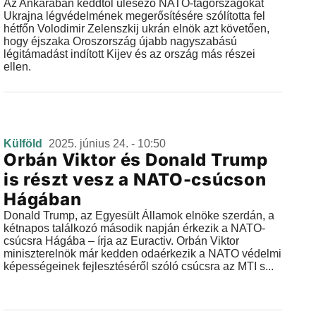
Az Ankarában keddtől ülésező NATO-tagországokat
Ukrajna légvédelmének megerősítésére szólította fel
hétfőn Volodimir Zelenszkij ukrán elnök azt követően,
hogy éjszaka Oroszország újabb nagyszabású
légitámadást indított Kijev és az ország más részei
ellen.
Külföld
2025. június 24. - 10:50
Orbán Viktor és Donald Trump
is részt vesz a NATO-csúcson
Hágában
Donald Trump, az Egyesült Államok elnöke szerdán, a
kétnapos találkozó második napján érkezik a NATO-
csúcsra Hágába – írja az Euractiv. Orbán Viktor
miniszterelnök már kedden odaérkezik a NATO védelmi
képességeinek fejlesztéséről szóló csúcsra az MTI s...