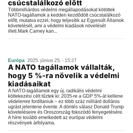
csúcstalálkozó előtt
Többmilliárdos védelmi megállapodásokat kötöttek
NATO-tagállamok a kedden kezdődött csúcstalálkozó
előtt, mutatva ezzel, hogy teljesítik az Egyesült Államok
követelését, ami a védelmi kiadások növelését
illeti.Mark Carney kan...
Európa
2025. június 25. - 15:27
A NATO tagállamok vállalták,
hogy 5 %-ra növelik a védelmi
kiadásaikat
A NATO-tagállamok egy új, radikális védelmi
költekezési célt tűztek ki: 2035-re a GDP 5%-át kellene
védelemre fordítaniuk – ez több száz milliárd dolláros
ugrást jelentene évente. A döntés válasz Donald Trump
követeléseire és Oroszország fokozódó fenyegetésére.
A hírre tovább emelkedett az európai védelmi
részvények árfolyama.