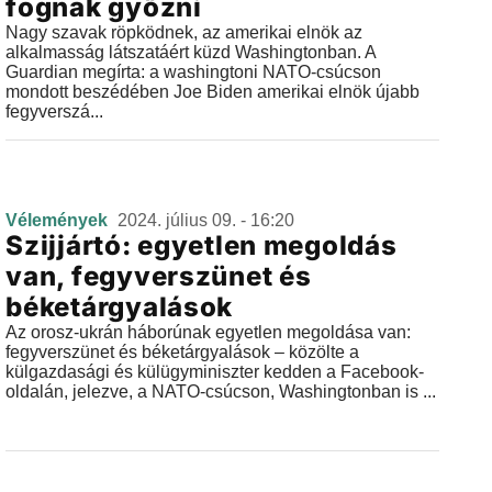
fognak győzni
Nagy szavak röpködnek, az amerikai elnök az
alkalmasság látszatáért küzd Washingtonban. A
Guardian megírta: a washingtoni NATO-csúcson
mondott beszédében Joe Biden amerikai elnök újabb
fegyverszá...
Vélemények
2024. július 09. - 16:20
Szijjártó: egyetlen megoldás
van, fegyverszünet és
béketárgyalások
Az orosz-ukrán háborúnak egyetlen megoldása van:
fegyverszünet és béketárgyalások – közölte a
külgazdasági és külügyminiszter kedden a Facebook-
oldalán, jelezve, a NATO-csúcson, Washingtonban is ...