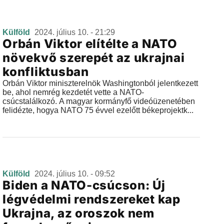
Külföld
2024. július 10. - 21:29
Orbán Viktor elítélte a NATO
növekvő szerepét az ukrajnai
konfliktusban
Orbán Viktor miniszterelnök Washingtonból jelentkezett
be, ahol nemrég kezdetét vette a NATO-
csúcstalálkozó. A magyar kormányfő videóüzenetében
felidézte, hogya NATO 75 évvel ezelőtt békeprojektk...
Külföld
2024. július 10. - 09:52
Biden a NATO-csúcson: Új
légvédelmi rendszereket kap
Ukrajna, az oroszok nem