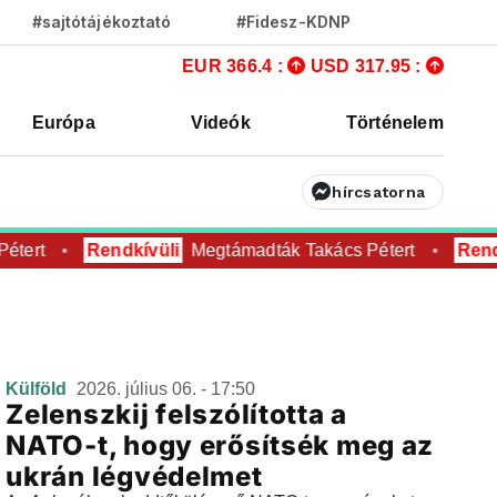
#sajtótájékoztató
#Fidesz-KDNP
EUR 366.4 :
USD 317.95 :
Európa
Videók
Történelem
hírcsatorna
étert
Rendkívüli
Megtámadták Takács Pétert
Rend
Külföld
2026. július 06. - 17:50
Zelenszkij felszólította a
NATO-t, hogy erősítsék meg az
ukrán légvédelmet