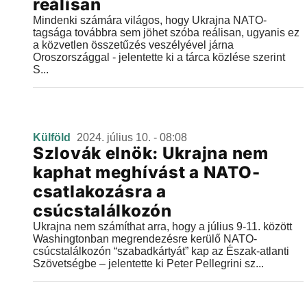
reálisan
Mindenki számára világos, hogy Ukrajna NATO-
tagsága továbbra sem jöhet szóba reálisan, ugyanis ez
a közvetlen összetűzés veszélyével járna
Oroszországgal - jelentette ki a tárca közlése szerint
S...
Külföld
2024. július 10. - 08:08
Szlovák elnök: Ukrajna nem
kaphat meghívást a NATO-
csatlakozásra a
csúcstalálkozón
Ukrajna nem számíthat arra, hogy a július 9-11. között
Washingtonban megrendezésre kerülő NATO-
csúcstalálkozón “szabadkártyát” kap az Észak-atlanti
Szövetségbe – jelentette ki Peter Pellegrini sz...