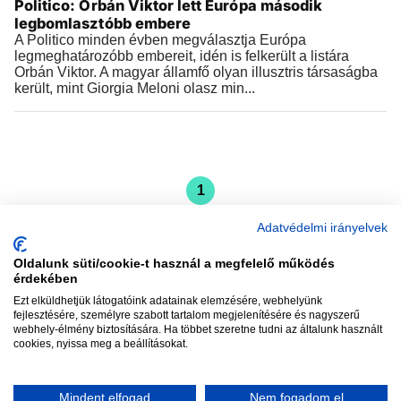
Politico: Orbán Viktor lett Európa második
legbomlasztóbb embere
A Politico minden évben megválasztja Európa
legmeghatározóbb embereit, idén is felkerült a listára
Orbán Viktor. A magyar államfő olyan illusztris társaságba
került, mint Giorgia Meloni olasz min...
1
Adatvédelmi irányelvek
Oldalunk süti/cookie-t használ a megfelelő működés
érdekében
Ezt elküldhetjük látogatóink adatainak elemzésére, webhelyünk
vadhajtások
fejlesztésére, személyre szabott tartalom megjelenítésére és nagyszerű
webhely-élmény biztosítására. Ha többet szeretne tudni az általunk használt
cookies, nyissa meg a beállításokat.
Szerkesztőség:
szerk@vadhajtasok.hu
Modi:
moderator@vadhajtasok.hu
Mindent elfogad
Nem fogadom el