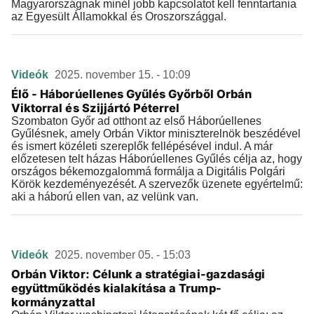
Magyarországnak minél jobb kapcsolatot kell fenntartania
az Egyesült Államokkal és Oroszországgal.
Videók
2025. november 15. - 10:09
Élő - Háborúellenes Gyűlés Győrből Orbán
Viktorral és Szijjártó Péterrel
Szombaton Győr ad otthont az első Háborúellenes
Gyűlésnek, amely Orbán Viktor miniszterelnök beszédével
és ismert közéleti szereplők fellépésével indul. A már
előzetesen telt házas Háborúellenes Gyűlés célja az, hogy
országos békemozgalommá formálja a Digitális Polgári
Körök kezdeményezését. A szervezők üzenete egyértelmű:
aki a háború ellen van, az velünk van.
Videók
2025. november 05. - 15:03
Orbán Viktor: Célunk a stratégiai-gazdasági
együttműködés kialakítása a Trump-
kormányzattal