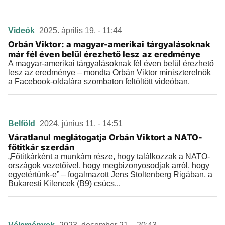
Videók
2025. április 19. - 11:44
Orbán Viktor: a magyar-amerikai tárgyalásoknak
már fél éven belül érezhető lesz az eredménye
A magyar-amerikai tárgyalásoknak fél éven belül érezhető
lesz az eredménye – mondta Orbán Viktor miniszterelnök
a Facebook-oldalára szombaton feltöltött videóban.
Belföld
2024. június 11. - 14:51
Váratlanul meglátogatja Orbán Viktort a NATO-
főtitkár szerdán
„Főtitkárként a munkám része, hogy találkozzak a NATO-
országok vezetőivel, hogy megbizonyosodjak arról, hogy
egyetértünk-e” – fogalmazott Jens Stoltenberg Rigában, a
Bukaresti Kilencek (B9) csúcs...