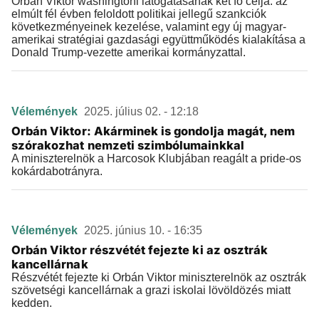
Orbán Viktor washingtoni látogatásának két fő célja: az
elmúlt fél évben feloldott politikai jellegű szankciók
következményeinek kezelése, valamint egy új magyar-
amerikai stratégiai gazdasági együttműködés kialakítása a
Donald Trump-vezette amerikai kormányzattal.
Vélemények
2025. július 02. - 12:18
Orbán Viktor: Akárminek is gondolja magát, nem
szórakozhat nemzeti szimbólumainkkal
A miniszterelnök a Harcosok Klubjában reagált a pride-os
kokárdabotrányra.
Vélemények
2025. június 10. - 16:35
Orbán Viktor részvétét fejezte ki az osztrák
kancellárnak
Részvétét fejezte ki Orbán Viktor miniszterelnök az osztrák
szövetségi kancellárnak a grazi iskolai lövöldözés miatt
kedden.