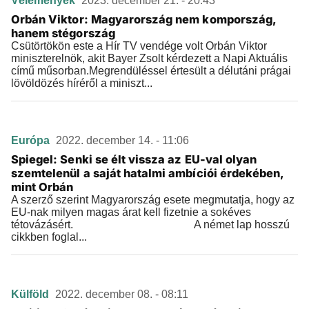
Vélemények
2023. december 21. - 20:43
Orbán Viktor: Magyarország nem kompország,
hanem stégország
Csütörtökön este a Hír TV vendége volt Orbán Viktor
miniszterelnök, akit Bayer Zsolt kérdezett a Napi Aktuális
című műsorban.Megrendüléssel értesült a délutáni prágai
lövöldözés híréről a miniszt...
Európa
2022. december 14. - 11:06
Spiegel: Senki se élt vissza az EU-val olyan
szemtelenül a saját hatalmi ambíciói érdekében,
mint Orbán
A szerző szerint Magyarország esete megmutatja, hogy az
EU-nak milyen magas árat kell fizetnie a sokéves
tétovázásért. A német lap hosszú
cikkben foglal...
Külföld
2022. december 08. - 08:11