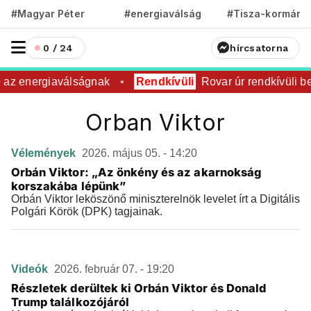
#Magyar Péter
#energiaválság
#Tisza-kormány
0 / 24
hírcsatorna
e az energiaválságnak
Rendkívüli
Rovar úr rendkívüli be
Orban Viktor
Vélemények
2026. május 05. - 14:20
Orbán Viktor: „Az önkény és az akarnokság
korszakába lépünk”
Orbán Viktor leköszönő miniszterelnök levelet írt a Digitális
Polgári Körök (DPK) tagjainak.
Videók
2026. február 07. - 19:20
Részletek derültek ki Orbán Viktor és Donald
Trump találkozójáról