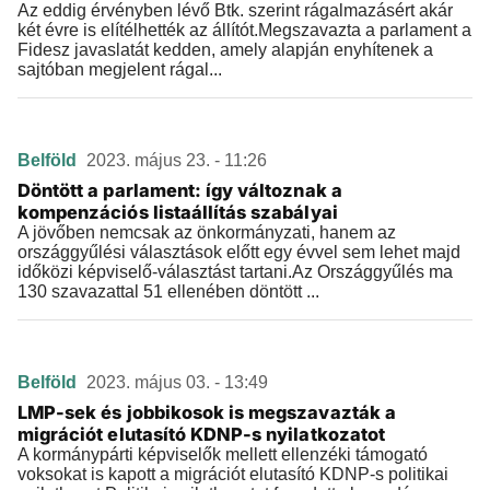
Az eddig érvényben lévő Btk. szerint rágalmazásért akár
két évre is elítélhették az állítót.Megszavazta a parlament a
Fidesz javaslatát kedden, amely alapján enyhítenek a
sajtóban megjelent rágal...
Belföld
2023. május 23. - 11:26
Döntött a parlament: így változnak a
kompenzációs listaállítás szabályai
A jövőben nemcsak az önkormányzati, hanem az
országgyűlési választások előtt egy évvel sem lehet majd
időközi képviselő-választást tartani.Az Országgyűlés ma
130 szavazattal 51 ellenében döntött ...
Belföld
2023. május 03. - 13:49
LMP-sek és jobbikosok is megszavazták a
migrációt elutasító KDNP-s nyilatkozatot
A kormánypárti képviselők mellett ellenzéki támogató
voksokat is kapott a migrációt elutasító KDNP-s politikai