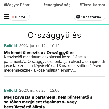
#Magyar Péter
#energiaválság
#Tisza-kormány
0 / 24
hírcsatorna
Országgyűlés
Belföld
2023. június 12. - 10:12
Ma ismét ülésezik az Országgyűlés
Képviselői mandátumigazolással kezdi ülését a
parlament.Az Országgyűlés honlapján olvasható napirendi
javaslat szerint a képviselők a 13 órakor kezdődő ülésen
megemlékeznek a közelmúltban elhunyt...
Belföld
2023. május 23. - 12:06
Megszavazta a parlament: nem büntethető a
sajtóban megjelent rágalmazó- vagy
becsületsértő állítás