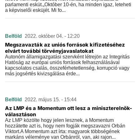
parlamenti esküt.„Október 10-én, ha minden igaz, leteheti
a képviselői esküjét. Mi fo...
Belföld
2022. október 04. - 12:20
Megszavazták az uniós források kifizetéséhez
elvárt további törvényjavaslatokat
Autonóm államigazgatási szervként létrejön az Integritás
Hatóság az európai uniós források felhasználásával
kapcsolatos csalás, összeférhetetlenség, korrupció vagy
más jogsértés kivizsgálása érde...
Belföld
2022. május 15. - 15:44
Az LMP és a Momentum ott lesz a miniszterelnök-
választáson
Az LMP közölte hogy jelen lesznek, a Momentum
hozzátette azt is, hogy nem fogják megszavazni Orbán
Viktort.A Momentum azt írta: magyarok többségének
markáns véleménye van Orbánról, van, aki rajon...