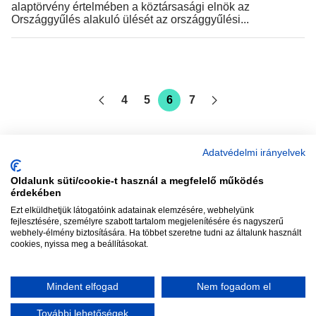
alaptörvény értelmében a köztársasági elnök az
Országgyűlés alakuló ülését az országgyűlési...
4
5
6
7
Adatvédelmi irányelvek
Oldalunk süti/cookie-t használ a megfelelő működés
vadhajtások
érdekében
Ezt elküldhetjük látogatóink adatainak elemzésére, webhelyünk
fejlesztésére, személyre szabott tartalom megjelenítésére és nagyszerű
webhely-élmény biztosítására. Ha többet szeretne tudni az általunk használt
Szerkesztőség:
szerk@vadhajtasok.hu
cookies, nyissa meg a beállításokat.
Modi:
moderator@vadhajtasok.hu
Adatvédelem
Impresszum
Szerzői jogok
Mindent elfogad
Nem fogadom el
2018 Vadhajtások.hu
További lehetőségek