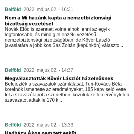
Belföld
2022. május 02. - 16:31
Nem a Mi hazánk kapta a nemzetbiztonsági
bizottság vezetését
Novák Előd is szeretett volna elnök lenni az egyik
legfontosabb, és mindig ellenzéki vezetésű
nemzetbiztonsági bizottságában, de Kövér László
javaslatára a jobbikos Sas Zoltán (képünkön) választo...
Belföld
2022. május 02. - 14:37
Megválasztották Kövér Lászlót házelnöknek
Befejezték a szavazatok számlálását, Turi-Kovács Béla
korelnök ismertette az eredményeket. 185 képviselő vette
fel a szavazólapot a szünetben, közülük ketten érvénytelen
szavazatot adtak le.170 k...
Belföld
2022. május 02. - 13:33
Hadházy Ákos nem tett esküt