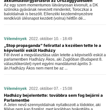
akkumulátorgyártásról az Országgyűlésben
Az egy szem momentumos látványosan kivonult, a DK
szónoka gyávának nevezett mindenkit, Toroczkai a
baloldalnak is beszólt. Ellenzéki kezdeményezésre
rendkívüli ülésnapot kezdett (volna) hétfőn dé...
Vélemények
2022. október 10. - 18:49
„Stop propaganda” felirattal a kezében tette le a
képviselői esküt Hadházy
Fél évvel a megválasztása után letette a képviselői esküt a
parlamentben Hadházy Ákos, aki Zuglóban (Budapest 8.
választókerület) nyert egyéni mandátumot április 3-
án.Hadházy Ákos nem ment be az ...
Vélemények
2022. október 07. - 15:08
Hadházy bejelentette: továbbra sem fog bejárni a
Parlamentbe
A Jelen nevű szennyoldalnak nyilatkozott a lódoktor, aki
féléve nem kap fizetést, mert korábban bojkottálta a