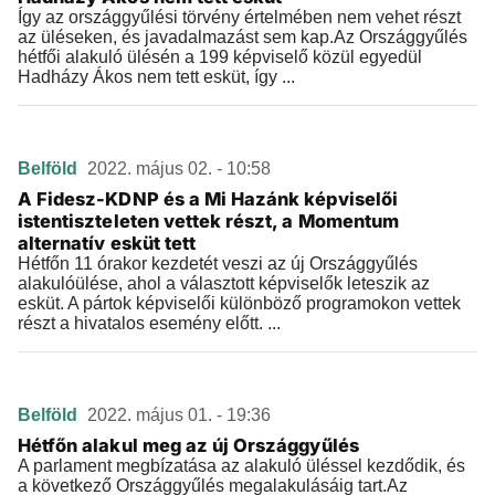
Így az országgyűlési törvény értelmében nem vehet részt
az üléseken, és javadalmazást sem kap.Az Országgyűlés
hétfői alakuló ülésén a 199 képviselő közül egyedül
Hadházy Ákos nem tett esküt, így ...
Belföld
2022. május 02. - 10:58
A Fidesz-KDNP és a Mi Hazánk képviselői
istentiszteleten vettek részt, a Momentum
alternatív esküt tett
Hétfőn 11 órakor kezdetét veszi az új Országgyűlés
alakulóülése, ahol a választott képviselők leteszik az
esküt. A pártok képviselői különböző programokon vettek
részt a hivatalos esemény előtt. ...
Belföld
2022. május 01. - 19:36
Hétfőn alakul meg az új Országgyűlés
A parlament megbízatása az alakuló üléssel kezdődik, és
a következő Országgyűlés megalakulásáig tart.Az