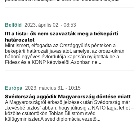
Belföld
2023. április 02. - 08:53
Itt a lista: ők nem szavazták meg a békepárti
határozatot
Mint ismert, elfogadta az Országgyűlés pénteken a
békepárti határozati javaslatot, amelyet az orosz-ukrán
háború egyéves évfordulója kapcsán nyújtottak be a
Fidesz és a KDNP képviselői.Azonban ne...
Európa
2023. március 31. - 10:15
Svédország aggódik Magyarország döntése miatt
A Magyarországról érkező jelzések után Svédország már
„kevésbé biztos” abban, hogy júliusig a NATO tagja lehet –
közölte csütörtökön Tobias Billström svéd
külügyminiszter.A svéd diplomácia vezető...