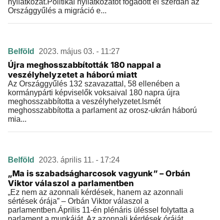
nyilatkozat.Politikai nyilatkozatot fogadott el szerdán az
Országgyűlés a migráció e...
Belföld
2023. május 03. - 11:27
Újra meghosszabbították 180 nappal a
veszélyhelyzetet a háború miatt
Az Országgyűlés 132 szavazattal, 58 ellenében a
kormánypárti képviselők voksaival 180 napra újra
meghosszabbította a veszélyhelyzetet.Ismét
meghosszabbította a parlament az orosz-ukrán háború
mia...
Belföld
2023. április 11. - 17:24
„Ma is szabadságharcosok vagyunk” – Orbán
Viktor válaszol a parlamentben
„Ez nem az azonnali kérdések, hanem az azonnali
sértések órája” – Orbán Viktor válaszol a
parlamentben.Április 11-én plénáris üléssel folytatta a
parlament a munkáját. Az azonnali kérdések óráját...