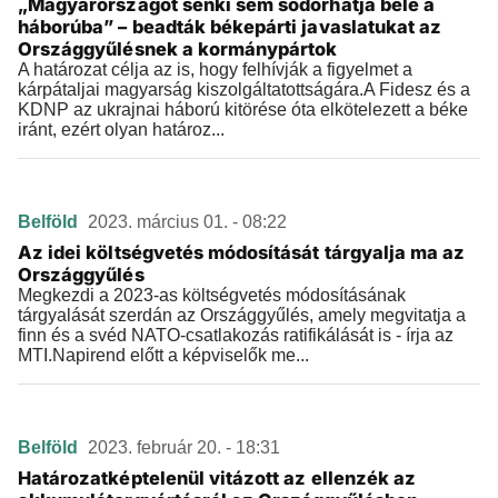
„Magyarországot senki sem sodorhatja bele a
háborúba” – beadták békepárti javaslatukat az
Országgyűlésnek a kormánypártok
A határozat célja az is, hogy felhívják a figyelmet a
kárpátaljai magyarság kiszolgáltatottságára.A Fidesz és a
KDNP az ukrajnai háború kitörése óta elkötelezett a béke
iránt, ezért olyan határoz...
Belföld
2023. március 01. - 08:22
Az idei költségvetés módosítását tárgyalja ma az
Országgyűlés
Megkezdi a 2023-as költségvetés módosításának
tárgyalását szerdán az Országgyűlés, amely megvitatja a
finn és a svéd NATO-csatlakozás ratifikálását is - írja az
MTI.Napirend előtt a képviselők me...
Belföld
2023. február 20. - 18:31
Határozatképtelenül vitázott az ellenzék az