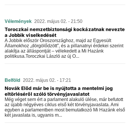
Vélemények
2022. május 02. - 21:50
Toroczkai nemzetbiztonsági kockázatnak nevezte
a Jobbik viselkedését
A Jobbik először Oroszországhoz, majd az Egyesült
Államokhoz „dörgölődzött”, és a pillanatnyi érdekei szerint
alakítja az álláspontját – vélekedett a Mi Hazánk
politikusa.Toroczkai László az új O...
Belföld
2022. május 02. - 17:21
Novák Előd már be is nyújtotta a mentelmi jog
eltörléséről szóló törvényjavaslatot
Még véget sem ért a parlament alakuló ülése, már befutott
az újabb négyéves ciklus első két törvényjavaslata. Ami
egyben a parlamentben most bemutatkozó Mi Hazánk első
két javaslata is, ugyanis m...