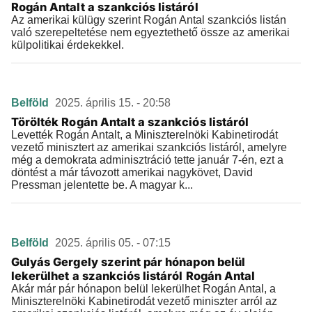
Rogán Antalt a szankciós listáról
Az amerikai külügy szerint Rogán Antal szankciós listán
való szerepeltetése nem egyeztethető össze az amerikai
külpolitikai érdekekkel.
Belföld
2025. április 15. - 20:58
Törölték Rogán Antalt a szankciós listáról
Levették Rogán Antalt, a Miniszterelnöki Kabinetirodát
vezető minisztert az amerikai szankciós listáról, amelyre
még a demokrata adminisztráció tette január 7-én, ezt a
döntést a már távozott amerikai nagykövet, David
Pressman jelentette be. A magyar k...
Belföld
2025. április 05. - 07:15
Gulyás Gergely szerint pár hónapon belül
lekerülhet a szankciós listáról Rogán Antal
Akár már pár hónapon belül lekerülhet Rogán Antal, a
Miniszterelnöki Kabinetirodát vezető miniszter arról az