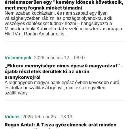
értelemszerűen egy "kemény időszak következik,
mert meg fognak minket támadni
Nem szabad kockáztatni, és nem szabad egy ilyen
válsághelyzetben rábízni az országot olyanokra, akik
veszélyes döntéseket tudnak hozni – hangsúlyozta a
Miniszterelnöki Kabinetirodát vezető miniszter vasárnap a
Hír TV-n. Rogán Antal arról is...
Vélemények
2026. március 12. - 08:07
„Ekkora mennyiségre nincs épeszű magyarázat” –
újabb részletek derültek ki az ukrán
aranykonvojról
A legnagyobb magyar bank egész évben kevesebb euró
és dollár beszállítását igényli, mint ez az egyetlen
szállítmány.
Videók
2026. február 25. - 13:13
Rogán Antal: A Tisza győzelmének árát minden