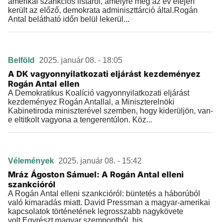
amerikai szankciós listáról, amelyre még az év elején
került az előző, demokrata adminiszttárció által.Rogán
Antal belátható időn belül lekerül...
Belföld
2025. január 08. - 18:05
A DK vagyonnyilatkozati eljárást kezdeményez
Rogán Antal ellen
A Demokratikus Koalíció vagyonnyilatkozati eljárást
kezdeményez Rogán Antallal, a Miniszterelnöki
Kabinetiroda miniszterével szemben, hogy kiderüljön, van-
e eltitkolt vagyona a tengerentúlon. Köz...
Vélemények
2025. január 08. - 15:42
Mráz Ágoston Sámuel: A Rogán Antal elleni
szankcióról
A Rogán Antal elleni szankcióról: büntetés a háborúból
való kimaradás miatt. David Pressman a magyar-amerikai
kapcsolatok történetének legrosszabb nagykövete
volt.Egyrészt magyar szempontból, his...