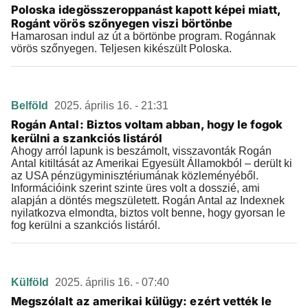
Poloska idegösszeroppanást kapott képei miatt,
Rogánt vörös szőnyegen viszi börtönbe
Hamarosan indul az út a börtönbe program. Rogánnak
vörös szőnyegen. Teljesen kikészült Poloska.
Belföld
2025. április 16. - 21:31
Rogán Antal: Biztos voltam abban, hogy le fogok
kerülni a szankciós listáról
Ahogy arról lapunk is beszámolt, visszavonták Rogán
Antal kitiltását az Amerikai Egyesült Államokból – derült ki
az USA pénzügyminisztériumának közleményéből.
Információink szerint szinte üres volt a dosszié, ami
alapján a döntés megszületett. Rogán Antal az Indexnek
nyilatkozva elmondta, biztos volt benne, hogy gyorsan le
fog kerülni a szankciós listáról.
Külföld
2025. április 16. - 07:40
Megszólalt az amerikai külügy: ezért vették le