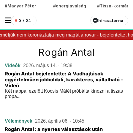
#Magyar Péter
#energiaválság
#Tisza-kormány
0 / 24
hírcsatorna
éljük nem koronáztatja meg magát a rovar - bejelentette, ho
Rogán Antal
Videók
2026. május 14. - 19:38
Rogán Antal bejelentette: A Vadhajtások
egyértelműen jobboldali, karakteres, vállalható -
Videó
Két nappal ezelőtt Kocsis Mátét próbálta kínozni a tiszás
propa...
Vélemények
2026. április 06. - 10:45
Rogán Antal: a nyertes választások után