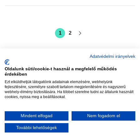
1
2
Adatvédelmi irányelvek
Oldalunk süti/cookie-t használ a megfelelő működés
vadhajtások
érdekében
Ezt elküldhetjük látogatóink adatainak elemzésére, webhelyünk
fejlesztésére, személyre szabott tartalom megjelenítésére és nagyszerű
webhely-élmény biztosítására. Ha többet szeretne tudni az általunk használt
Szerkesztőség:
szerk@vadhajtasok.hu
cookies, nyissa meg a beállításokat.
Modi:
moderator@vadhajtasok.hu
Adatvédelem
Impresszum
Szerzői jogok
Mindent elfogad
Nem fogadom el
2018 Vadhajtások.hu
További lehetőségek