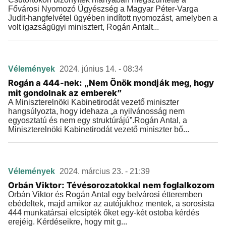
Fővárosi Nyomozó Ügyészség a Magyar Péter-Varga
Judit-hangfelvétel ügyében indított nyomozást, amelyben a
volt igazságügyi minisztert, Rogán Antalt...
Vélemények
2024. június 14. - 08:34
Rogán a 444-nek: „Nem Önök mondják meg, hogy
mit gondolnak az emberek”
A Miniszterelnöki Kabinetirodát vezető miniszter
hangsúlyozta, hogy idehaza „a nyilvánosság nem
egyosztatú és nem egy struktúrájú”.Rogán Antal, a
Miniszterelnöki Kabinetirodát vezető miniszter bő...
Vélemények
2024. március 23. - 21:39
Orbán Viktor: Tévésorozatokkal nem foglalkozom
Orbán Viktor és Rogán Antal egy belvárosi étteremben
ebédeltek, majd amikor az autójukhoz mentek, a sorosista
444 munkatársai elcsípték őket egy-két ostoba kérdés
erejéig. Kérdéseikre, hogy mit g...