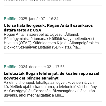
Belföld
2025. január 07. - 16:34
Utolsó halálhörgésük: Rogán Antalt szankciós
listára tette az USA
Rogán Antal is szerepel az Egyesült Államok
Pénzügyminisztériumának Külföldi Vagyonellenőrzési
Hivatala (OFAC) Különlegesen Kijelölt Állampolgárok és
Blokkolt Személyek Listáján (SDN-lista), írja...
Belföld
2024. december 02. - 17:58
Lefotózták Rogán telefonját, de közben épp ezzel
követtek el bűncselekményt
Az elmúlt hónapok lehallgatási ügyeit követően itt van
közéletünk újabb skandaluma, a telefonfotózási botrány.
Az Országgyűlés Gazdasági Bizottságának ülése után
ugyanis, ahol meghallgatták a Min...