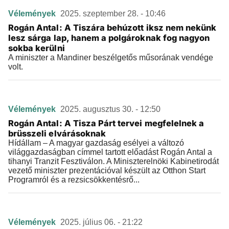
Vélemények
2025. szeptember 28. - 10:46
Rogán Antal: A Tiszára behúzott iksz nem nekünk
lesz sárga lap, hanem a polgároknak fog nagyon
sokba kerülni
A miniszter a Mandiner beszélgetős műsorának vendége
volt.
Vélemények
2025. augusztus 30. - 12:50
Rogán Antal: A Tisza Párt tervei megfelelnek a
brüsszeli elvárásoknak
Hídállam – A magyar gazdaság esélyei a változó
világgazdaságban címmel tartott előadást Rogán Antal a
tihanyi Tranzit Fesztiválon. A Miniszterelnöki Kabinetirodát
vezető miniszter prezentációval készült az Otthon Start
Programról és a rezsicsökkentésrő...
Vélemények
2025. július 06. - 21:22