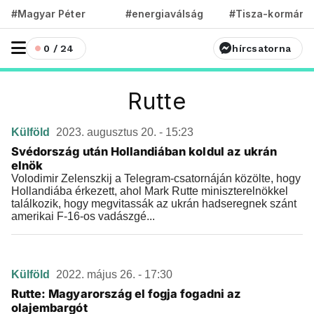
#Magyar Péter
#energiaválság
#Tisza-kormány
0 / 24
hírcsatorna
Rutte
Külföld
2023. augusztus 20. - 15:23
Svédország után Hollandiában koldul az ukrán
elnök
Volodimir Zelenszkij a Telegram-csatornáján közölte, hogy
Hollandiába érkezett, ahol Mark Rutte miniszterelnökkel
találkozik, hogy megvitassák az ukrán hadseregnek szánt
amerikai F-16-os vadászgé...
Külföld
2022. május 26. - 17:30
Rutte: Magyarország el fogja fogadni az
olajembargót