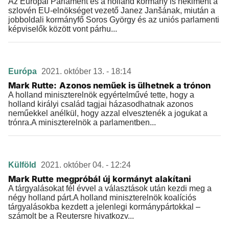
Az Európai Parlament és a holland kormány is nekiment a
szlovén EU-elnökséget vezető Janez Janšának, miután a
jobboldali kormányfő Soros György és az uniós parlamenti
képviselők között vont párhu...
Európa
2021. október 13. - 18:14
Mark Rutte: Azonos neműek is ülhetnek a trónon
A holland miniszterelnök egyértelművé tette, hogy a
holland királyi család tagjai házasodhatnak azonos
neműekkel anélkül, hogy azzal elvesztenék a jogukat a
trónra.A miniszterelnök a parlamentben...
Külföld
2021. október 04. - 12:24
Mark Rutte megpróbál új kormányt alakítani
A tárgyalásokat fél évvel a választások után kezdi meg a
négy holland párt.A holland miniszterelnök koalíciós
tárgyalásokba kezdett a jelenlegi kormánypártokkal –
számolt be a Reutersre hivatkozv...