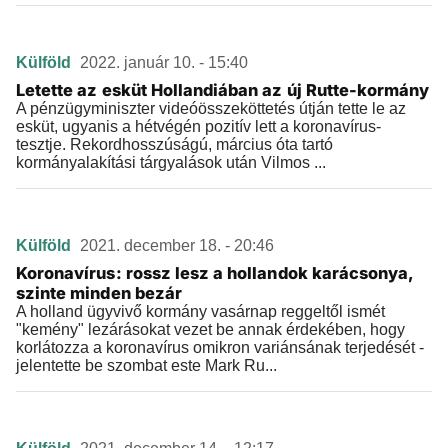
Külföld
2022. január 10. - 15:40
Letette az esküt Hollandiában az új Rutte-kormány
A pénzügyminiszter videóösszeköttetés útján tette le az
esküt, ugyanis a hétvégén pozitív lett a koronavírus-
tesztje. Rekordhosszúságú, március óta tartó
kormányalakítási tárgyalások után Vilmos ...
Külföld
2021. december 18. - 20:46
Koronavírus: rossz lesz a hollandok karácsonya,
szinte minden bezár
A holland ügyvivő kormány vasárnap reggeltől ismét
"kemény" lezárásokat vezet be annak érdekében, hogy
korlátozza a koronavírus omikron variánsának terjedését -
jelentette be szombat este Mark Ru...