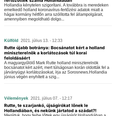
fertőzöttek száma Hollandiában
Hollandia kénytelen szigorítani. A továbbra is meredeken
emelkedő holland koronavírus-fertőzési adatok miatt a
hágai kormány hétfőn arra szólította fel állampolgárait,
amennyiben megoldható dolgo...
Külföld
2021. július 13. - 12:33
Rutte újabb botránya: Bocsánatot kért a holland
miniszterelnök a korlátozások túl korai
feloldásáért
A magyargyűlölő Mark Rutte holland miniszterelnök
bocsánatot kért azért, mert túlságosan korán oldották fel a
járványügyi korlátozásokat, írja az Sorosnews.Hollandia
június végén enyhített a szig...
Vélemények
2021. július 07. - 12:17
Rutte, te szarjankó, újságírókat lőnek le
Hollandiában, és nekünk jártatod a szádat?!
Megírtuk, hogy fejbe lőttek egy újságírót Hollandiában a