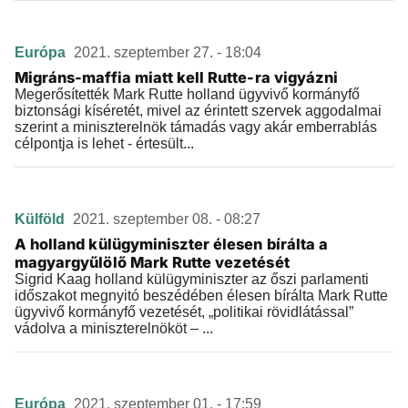
Európa
2021. szeptember 27. - 18:04
Migráns-maffia miatt kell Rutte-ra vigyázni
Megerősítették Mark Rutte holland ügyvivő kormányfő
biztonsági kíséretét, mivel az érintett szervek aggodalmai
szerint a miniszterelnök támadás vagy akár emberrablás
célpontja is lehet - értesült...
Külföld
2021. szeptember 08. - 08:27
A holland külügyminiszter élesen bírálta a
magyargyűlölő Mark Rutte vezetését
Sigrid Kaag holland külügyminiszter az őszi parlamenti
időszakot megnyitó beszédében élesen bírálta Mark Rutte
ügyvivő kormányfő vezetését, „politikai rövidlátással”
vádolva a miniszterelnököt – ...
Európa
2021. szeptember 01. - 17:59