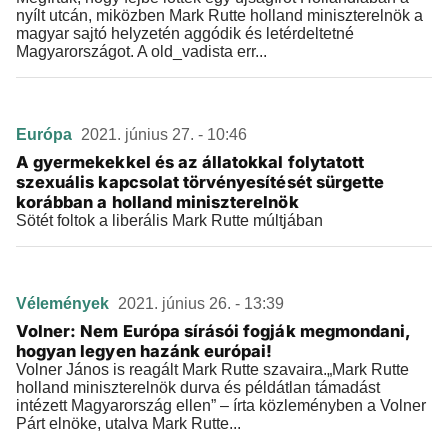
nyílt utcán, miközben Mark Rutte holland miniszterelnök a
magyar sajtó helyzetén aggódik és letérdeltetné
Magyarországot. A old_vadista err...
Európa
2021. június 27. - 10:46
A gyermekekkel és az állatokkal folytatott
szexuális kapcsolat törvényesítését sürgette
korábban a holland miniszterelnök
Sötét foltok a liberális Mark Rutte múltjában
Vélemények
2021. június 26. - 13:39
Volner: Nem Európa sírásói fogják megmondani,
hogyan legyen hazánk európai!
Volner János is reagált Mark Rutte szavaira.„Mark Rutte
holland miniszterelnök durva és példátlan támadást
intézett Magyarország ellen” – írta közleményben a Volner
Párt elnöke, utalva Mark Rutte...