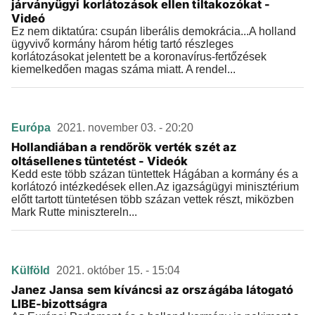
járványügyi korlátozások ellen tiltakozókat -
Videó
Ez nem diktatúra: csupán liberális demokrácia...A holland
ügyvivő kormány három hétig tartó részleges
korlátozásokat jelentett be a koronavírus-fertőzések
kiemelkedően magas száma miatt. A rendel...
Európa
2021. november 03. - 20:20
Hollandiában a rendőrök verték szét az
oltásellenes tüntetést - Videók
Kedd este több százan tüntettek Hágában a kormány és a
korlátozó intézkedések ellen.Az igazságügyi minisztérium
előtt tartott tüntetésen több százan vettek részt, miközben
Mark Rutte minisztereln...
Külföld
2021. október 15. - 15:04
Janez Jansa sem kíváncsi az országába látogató
LIBE-bizottságra