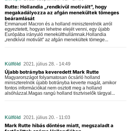
Rutte: Hollandia „rendkívül motivált”, hogy
megakadályozza az afgán menekültek tömeges
beáramlását
Emmanuel Macron és a holland miniszterelnök arról
egyeztetett, hogyan lehetne elejét venni, egy újabb
Európába irányuló menekülthullámnak.Hollandia
„rendkívül motivált” az afgán menekültek tömege...
Külföld
2021. július 28. - 14:49
Újabb botrányba keveredett Mark Rutte
Magyarországot folyamatosan ócsárló holland
miniszterelnök újabb botrányba keverte magát, amikor
fontos információkat nem osztott meg a holland
alsóházzal.Magas rangú holland tisztviselők tárgyal...
Külföld
2021. július 20. - 11:03
Mark Rutte hibás döntése miatt, megszaladt a