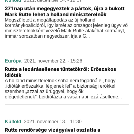
Külföld
2021. december 14. - 12:17
271 nap után megegyeztek a pártok, újra a bukott
Mark Rutte lehet a holland miniszterelnök
Megszületett a megállapodás az új holland
kormánykoalícióról, így ismét az országot jelenleg ügyvivő
miniszterelnökként vezető Mark Rutte alakíthat kormányt,
immár sorozatban negyedszer, írja a G...
Európa
2021. november 22. - 15:26
Rutte a lezárásellenes tüntetőkről: Erőszakos
idióták
A holland miniszterelnök soha nem fogadná el, hogy
„idióták erőszakkal lépjenek fel” a biztonsági erőkkel
szemben „azzal az ürüggyel, hogy ők
elégedetlenek”. Leidiótázta a vasárnapi lezárásellene...
Külföld
2021. november 13. - 11:30
Rutte rendőrsége vízágyúval oszlatta a