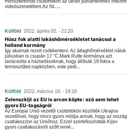
miniszterelnök csütörtökön az ukrán parlamenthez intézett
videóüzenetében.Az NL ...
Külföld
2022. április 02. - 21:20
Húsz fok alatti lakáshőmérsékletet tanácsol a
holland kormány
Így akarnak rezsit csökkenteni. Az átlaghőmérséklet náluk
júliusban is csupán 17 °C.Mark Rutte kormánya azt
tanácsolta a háztartásoknak, hogy állítsák 19 fokra a
termosztátot napközben, este pedi...
Külföld
2022. március 10. - 19:16
Zelenszkijt az EU is arcon köpte: szó sem lehet
gyors EU-tagságról
Az Európai Unió vezetői csütörtökön közölték Ukrajna
vezetőivel, hogy nincs gyors módja annak, hogy az ország
csatlakozzon az Unióhoz. Ezzel szertefoszlottak Kijev
gyors csatlakozásról szőtt remé...