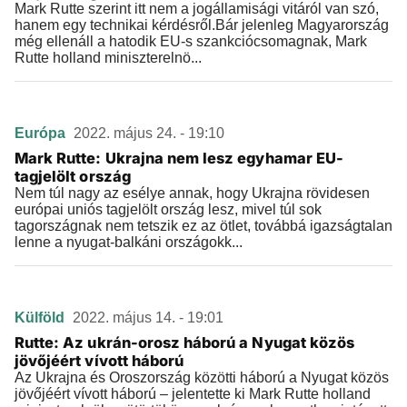
Mark Rutte szerint itt nem a jogállamisági vitáról van szó,
hanem egy technikai kérdésről.Bár jelenleg Magyarország
még ellenáll a hatodik EU-s szankciócsomagnak, Mark
Rutte holland miniszterelnö...
Európa
2022. május 24. - 19:10
Mark Rutte: Ukrajna nem lesz egyhamar EU-
tagjelölt ország
Nem túl nagy az esélye annak, hogy Ukrajna rövidesen
európai uniós tagjelölt ország lesz, mivel túl sok
tagországnak nem tetszik ez az ötlet, továbbá igazságtalan
lenne a nyugat-balkáni országokk...
Külföld
2022. május 14. - 19:01
Rutte: Az ukrán-orosz háború a Nyugat közös
jövőjéért vívott háború
Az Ukrajna és Oroszország közötti háború a Nyugat közös
jövőjéért vívott háború – jelentette ki Mark Rutte holland