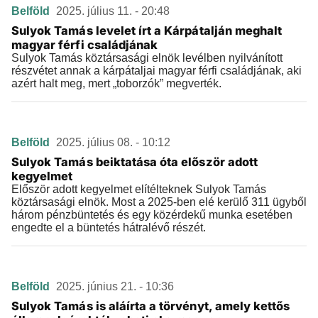
Belföld
2025. július 11. - 20:48
Sulyok Tamás levelet írt a Kárpátalján meghalt
magyar férfi családjának
Sulyok Tamás köztársasági elnök levélben nyilvánított
részvétet annak a kárpátaljai magyar férfi családjának, aki
azért halt meg, mert „toborzók” megverték.
Belföld
2025. július 08. - 10:12
Sulyok Tamás beiktatása óta először adott
kegyelmet
Először adott kegyelmet elítélteknek Sulyok Tamás
köztársasági elnök. Most a 2025-ben elé kerülő 311 ügyből
három pénzbüntetés és egy közérdekű munka esetében
engedte el a büntetés hátralévő részét.
Belföld
2025. június 21. - 10:36
Sulyok Tamás is aláírta a törvényt, amely kettős