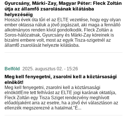
Gyurcsány, Márki-Zay, Magyar Péter: Fleck Zoltán
útja az államfő zsarolásának kilátásba
helyezéséig
Hosszú évek óta tűri el az ELTE vezetése, hogy egy olyan
ember oktassa náluk a jövő jogászait, aki maga a fennálló
alkotmányos renden kívül gondolkodik. Fleck Zoltán a
Soros-hálózatnak, Gyurcsány és Márki-Zay köreinek is
bizalmi embere volt, most az egyik Tisza-szigetnél az
államfő zsarolását helyezte kilátásba.
Belföld
2025. augusztus 02. - 15:26
Meg kell fenyegetni, zsarolni kell a köztársasági
elnököt!
Meg kell fenyegetni, zsarolni kell a köztársasági
elnököt!Erre tett felhívást az ELTE jogi karának oktatója,
Fleck Zoltán egy Tisza Sziget rendezvény meghívott
előadójaként arra az esetre, ha a jövő évi választáson az
ellenzék megszerezné a hatalmat."É...