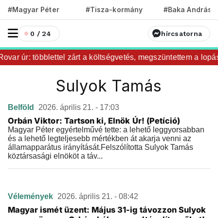
#Magyar Péter
#Tisza-kormány
#Baka András
0 / 24
hírcsatorna
ovar úr: többlettel zárt a költségvetés, megszüntettem a lopást
Sulyok Tamás
Belföld
2026. április 21. - 17:03
Orbán Viktor: Tartson ki, Elnök Úr! (Petíció)
Magyar Péter egyértelművé tette: a lehető leggyorsabban
és a lehető legteljesebb mértékben át akarja venni az
államapparátus irányítását.Felszólította Sulyok Tamás
köztársasági elnököt a táv...
Vélemények
2026. április 21. - 08:42
Magyar ismét üzent: Május 31-ig távozzon Sulyok