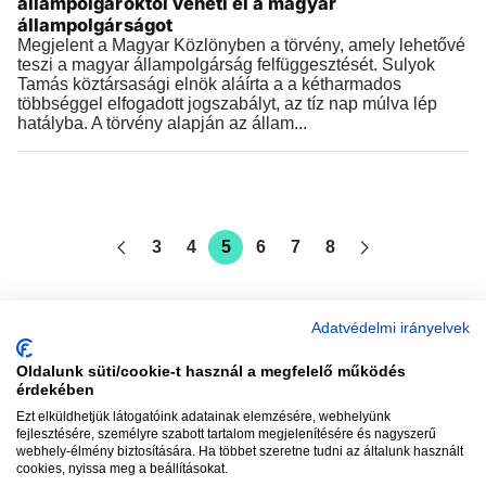
állampolgároktól veheti el a magyar
állampolgárságot
Megjelent a Magyar Közlönyben a törvény, amely lehetővé
teszi a magyar állampolgárság felfüggesztését. Sulyok
Tamás köztársasági elnök aláírta a a kétharmados
többséggel elfogadott jogszabályt, az tíz nap múlva lép
hatályba. A törvény alapján az állam...
3
4
5
6
7
8
Adatvédelmi irányelvek
Oldalunk süti/cookie-t használ a megfelelő működés
vadhajtások
érdekében
Ezt elküldhetjük látogatóink adatainak elemzésére, webhelyünk
fejlesztésére, személyre szabott tartalom megjelenítésére és nagyszerű
webhely-élmény biztosítására. Ha többet szeretne tudni az általunk használt
Szerkesztőség:
szerk@vadhajtasok.hu
cookies, nyissa meg a beállításokat.
Modi:
moderator@vadhajtasok.hu