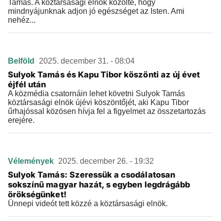
Tamás. A köztársasági elnök közölte, hogy
mindnyájunknak adjon jó egészséget az Isten. Ami
nehéz...
Belföld
2025. december 31. - 08:04
Sulyok Tamás és Kapu Tibor köszönti az új évet
éjfél után
A közmédia csatornáin lehet követni Sulyok Tamás
köztársasági elnök újévi köszöntőjét, aki Kapu Tibor
űrhajóssal közösen hívja fel a figyelmet az összetartozás
erejére.
Vélemények
2025. december 26. - 19:32
Sulyok Tamás: Szeressük a csodálatosan
sokszínű magyar hazát, s egyben legdrágább
örökségünket!
Ünnepi videót tett közzé a köztársasági elnök.