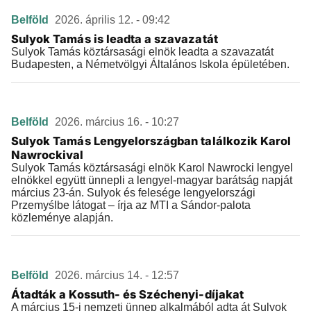
Belföld
2026. április 12. - 09:42
Sulyok Tamás is leadta a szavazatát
Sulyok Tamás köztársasági elnök leadta a szavazatát
Budapesten, a Németvölgyi Általános Iskola épületében.
Belföld
2026. március 16. - 10:27
Sulyok Tamás Lengyelországban találkozik Karol
Nawrockival
Sulyok Tamás köztársasági elnök Karol Nawrocki lengyel
elnökkel együtt ünnepli a lengyel-magyar barátság napját
március 23-án. Sulyok és felesége lengyelországi
Przemyślbe látogat – írja az MTI a Sándor-palota
közleménye alapján.
Belföld
2026. március 14. - 12:57
Átadták a Kossuth- és Széchenyi-díjakat
A március 15-i nemzeti ünnep alkalmából adta át Sulyok