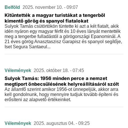
Belföld
2025. november 10. - 09:07
Kitüntették a magyar turistákat a tengerből
kimentő görög és spanyol fiatalokat
Sulyok Tamás csütörtökön tüntette ki azt a két fiatalt, akik
idén nyáron egy magyar férfit és 10 éves lányát mentették
meg a tengerbe fulladástól a görögországi Epanominál. A
21 éves görög Anasztaszisz Garapisz és spanyol segítője,
Iset Segura Santaeul...
Vélemények
2025. október 18. - 07:45
Sulyok Tamás: 1956 minden perce a nemzet
megtiport önbecsülésének helyreállításáról szólt
Az államfő szerint amikor 1956-ot ünnepeljük, akkor arra
kell gondolnunk, hogy mennyire tudjuk tovább építeni és
erősíteni az alapvető értékeinket.
Vélemények
2025. augusztus 04. - 09:25