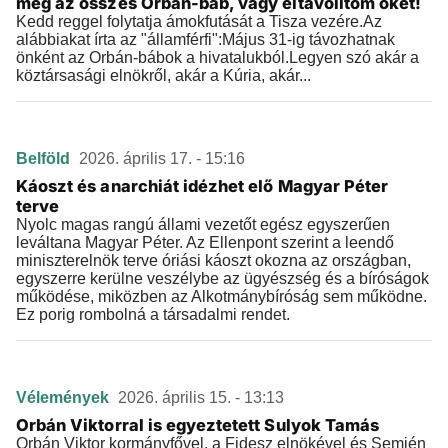
meg az összes Orbán-báb, vagy eltávolítom őket!
Kedd reggel folytatja ámokfutását a Tisza vezére.Az
alábbiakat írta az "államférfi":Május 31-ig távozhatnak
önként az Orbán-bábok a hivatalukból.Legyen szó akár a
köztársasági elnökről, akár a Kúria, akár...
Belföld
2026. április 17. - 15:16
Káoszt és anarchiát idézhet elő Magyar Péter
terve
Nyolc magas rangú állami vezetőt egész egyszerűen
leváltana Magyar Péter. Az Ellenpont szerint a leendő
miniszterelnök terve óriási káoszt okozna az országban,
egyszerre kerülne veszélybe az ügyészség és a bíróságok
működése, miközben az Alkotmánybíróság sem működne.
Ez porig rombolná a társadalmi rendet.
Vélemények
2026. április 15. - 13:13
Orbán Viktorral is egyeztetett Sulyok Tamás
Orbán Viktor kormányfővel, a Fidesz elnökével és Semjén