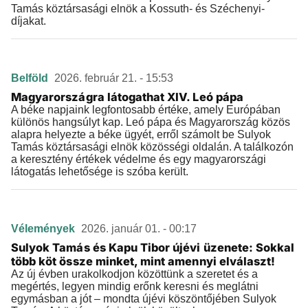
Tamás köztársasági elnök a Kossuth- és Széchenyi-
díjakat.
Belföld
2026. február 21. - 15:53
Magyarországra látogathat XIV. Leó pápa
A béke napjaink legfontosabb értéke, amely Európában
különös hangsúlyt kap. Leó pápa és Magyarország közös
alapra helyezte a béke ügyét, erről számolt be Sulyok
Tamás köztársasági elnök közösségi oldalán. A találkozón
a keresztény értékek védelme és egy magyarországi
látogatás lehetősége is szóba került.
Vélemények
2026. január 01. - 00:17
Sulyok Tamás és Kapu Tibor újévi üzenete: Sokkal
több köt össze minket, mint amennyi elválaszt!
Az új évben urakolkodjon közöttünk a szeretet és a
megértés, legyen mindig erőnk keresni és meglátni
egymásban a jót – mondta újévi köszöntőjében Sulyok