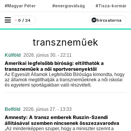
#Magyar Péter
#energiaválság
#Tisza-kormány
0 / 24
hírcsatorna
transzneműek
Külföld
2026. június 30. - 22:11
Amerikai legfelsőbb bíróság: eltilthatók a
transzneműek a női sportversenyektől
Az Egyesült Államok Legfelsőbb Bírósága kimondta, hogy
az államok megtilthatják a transzneműeknek a női iskolai
és egyetemi sportágakban való részvételt.
Belföld
2026. június 27. - 13:33
Amnesty: A transz emberek Ruszin-Szendi
állításával szemben nincsenek összezavarodva
„Az mindenképpen szuper, hogy a miniszter szerint a