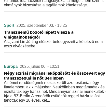
Az uniós főtanácsnok hangsúlyozta: a megélt nem szerinti
okmányok biztosítása a tagállamok kötelessége.
Sport
2025. szeptember 03. - 13:25
Transznemű boxoló lépett vissza a
világbajnokságtól
A tajvani Lin Jü-ting először beleegyezett a kötelező nemi
teszt elvégzésébe.
Európa
2025. július 06. - 10:51
Négy szíriai migráns leköpdösött és összevert egy
transzszexuális nőt Berlinben
A német rendőrségnek most sikerült azonosítania négy
fiatalembert, akik májusban Neuköllnben megtámadtak és
inzultáltak egy transz nőt. Mindannyian szíriai menekültek -
írja a BZ-Berlin.A rendőrök csütörtök reggel házkutatást
tartottak egy 18 éves, két...