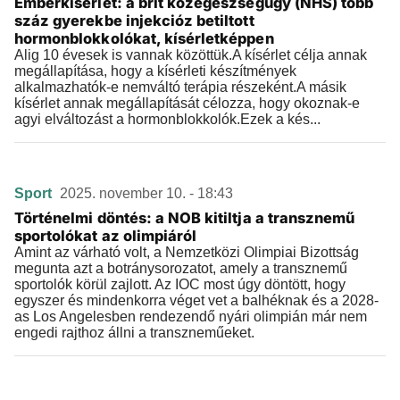
Emberkísérlet: a brit közegészségügy (NHS) több
száz gyerekbe injekcióz betiltott
hormonblokkolókat, kísérletképpen
Alig 10 évesek is vannak közöttük.A kísérlet célja annak
megállapítása, hogy a kísérleti készítmények
alkalmazhatók-e nemváltó terápia részeként.A másik
kísérlet annak megállapítását célozza, hogy okoznak-e
agyi elváltozást a hormonblokkolók.Ezek a kés...
Sport
2025. november 10. - 18:43
Történelmi döntés: a NOB kitiltja a transznemű
sportolókat az olimpiáról
Amint az várható volt, a Nemzetközi Olimpiai Bizottság
megunta azt a botránysorozatot, amely a transznemű
sportolók körül zajlott. Az IOC most úgy döntött, hogy
egyszer és mindenkorra véget vet a balhéknak és a 2028-
as Los Angelesben rendezendő nyári olimpián már nem
engedi rajthoz állni a transzneműeket.