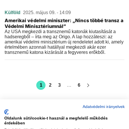
Külföld
2025. május 09. - 14:09
Amerikai védelmi miniszter: „Nincs többé transz a
Védelmi Minisztériumnál”
Az USA megkezdi a transznemű katonák kiutasítását a
hadseregből – írta meg az Origo. A lap hozzáteszi: az
amerikai védelmi minisztérium új rendeletet adott ki, amely
értelmében azonnali hatállyal megkezdi akár ezer
transznemű katona kizárását a fegyveres erőkből.
1
2
3
…
6
Adatvédelmi irányelvek
Oldalunk süti/cookie-t használ a megfelelő működés
vadhajtások
érdekében