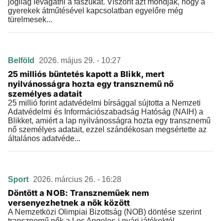
jogilag levágatni a faszukat. Viszont azt mondják, hogy a
gyerekek átműtésével kapcsolatban egyelőre még
türelmesek...
Belföld
2026. május 29. - 10:27
25 milliós büntetés kapott a Blikk, mert
nyilvánosságra hozta egy transznemű nő
személyes adatait
25 millió forint adatvédelmi bírsággal sújtotta a Nemzeti
Adatvédelmi és Információszabadság Hatóság (NAIH) a
Blikket, amiért a lap nyilvánosságra hozta egy transznemű
nő személyes adatait, ezzel szándékosan megsértette az
általános adatvéde...
Sport
2026. március 26. - 16:28
Döntött a NOB: Transzneműek nem
versenyezhetnek a nők között
A Nemzetközi Olimpiai Bizottság (NOB) döntése szerint
transznemű nők a Los Angeles-i nyári játékoktól