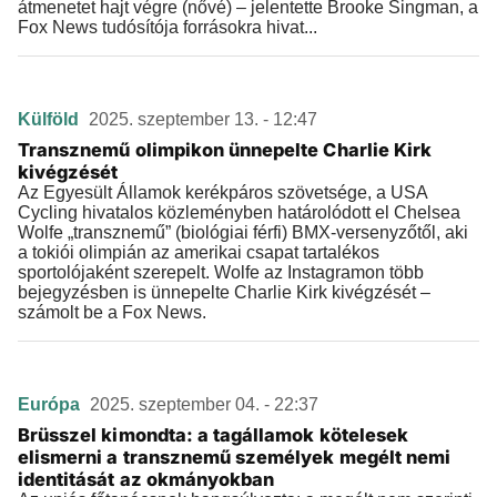
átmenetet hajt végre (nővé) – jelentette Brooke Singman, a
Fox News tudósítója forrásokra hivat...
Külföld
2025. szeptember 13. - 12:47
Transznemű olimpikon ünnepelte Charlie Kirk
kivégzését
Az Egyesült Államok kerékpáros szövetsége, a USA
Cycling hivatalos közleményben határolódott el Chelsea
Wolfe „transznemű” (biológiai férfi) BMX-versenyzőtől, aki
a tokiói olimpián az amerikai csapat tartalékos
sportolójaként szerepelt. Wolfe az Instagramon több
bejegyzésben is ünnepelte Charlie Kirk kivégzését –
számolt be a Fox News.
Európa
2025. szeptember 04. - 22:37
Brüsszel kimondta: a tagállamok kötelesek
elismerni a transznemű személyek megélt nemi
identitását az okmányokban