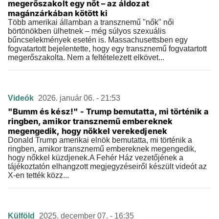
megerőszakolt egy nőt – az áldozat
magánzárkában kötött ki
Több amerikai államban a transznemű "nők" női
börtönökben ülhetnek – még súlyos szexuális
bűncselekmények esetén is. Massachusettsben egy
fogvatartott bejelentette, hogy egy transznemű fogvatartott
megerőszakolta. Nem a feltételezett elkövet...
Videók
2026. január 06. - 21:53
"Bumm és kész!" - Trump bemutatta, mi történik a
ringben, amikor transznemű embereknek
megengedik, hogy nőkkel verekedjenek
Donald Trump amerikai elnök bemutatta, mi történik a
ringben, amikor transznemű embereknek megengedik,
hogy nőkkel küzdjenek.A Fehér Ház vezetőjének a
tájékoztatón elhangzott megjegyzéseiről készült videót az
X-en tették közz...
Külföld
2025. december 07. - 16:35