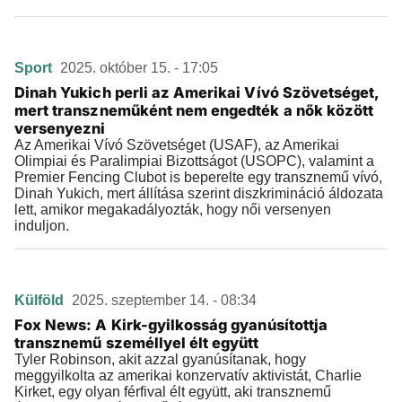
Sport
2025. október 15. - 17:05
Dinah Yukich perli az Amerikai Vívó Szövetséget,
mert transzneműként nem engedték a nők között
versenyezni
Az Amerikai Vívó Szövetséget (USAF), az Amerikai
Olimpiai és Paralimpiai Bizottságot (USOPC), valamint a
Premier Fencing Clubot is beperelte egy transznemű vívó,
Dinah Yukich, mert állítása szerint diszkrimináció áldozata
lett, amikor megakadályozták, hogy női versenyen
induljon.
Külföld
2025. szeptember 14. - 08:34
Fox News: A Kirk-gyilkosság gyanúsítottja
transznemű személlyel élt együtt
Tyler Robinson, akit azzal gyanúsítanak, hogy
meggyilkolta az amerikai konzervatív aktivistát, Charlie
Kirket, egy olyan férfival élt együtt, aki transznemű