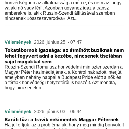
honvédségben az alkalmasság a mérce, és nem az, hogy
valaki nő vagy férfi. Azonban ugyanez igaz a transz
emberekre is, akik Ruszin-Szendi állításával szemben
nincsenek »összezavarodva«. Azt...
Vélemények
2026. június 25. - 07:47
Tokatábornok igazsága: az átműtött buziknak nem
lehet fegyvert adni a kezébe, nincsenek tisztában
saját magukkal sem
Ruszin-Szendi Romulusz honvédelmi miniszter szerdán a
Magyar Péter házimédiájának, a Kontrollnak adott interjút,
amelyben néhány nappal a Budapest Pride előtt a nők és
a férfiak honvédségi helyzetéről is beszélt. Azt mondta,
hogy"nincsenek n...
Vélemények
2026. június 03. - 06:44
Baráti tűz: a travik nekimentek Magyar Péternek
Ha jól értjük, az a problémájuk, hogy még mindig bonyolult