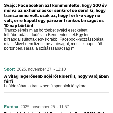
Svájc: Facebookon azt kommentelte, hogy 200 év
múlva az exhumáláskor senkiről se derül ki, hogy
transznemű volt, csak az, hogy férfi-e vagy nő
volt, erre kapott egy párezer frankos bírságot és
10 nap börtönt
Transz-sértés miatt börtönbe: svájci eset keltett
felháborodást - tudósít a Bennfentes.net.Egy férfit
bírsággal sújtottak egy korábbi Facebook-hozzászólása
miatt. Mivel nem fizette be a bírságot, most tíz napot tölt
börtönben.Társai a szólásszabadság m...
Sport
2025. november 27. - 12:10
A világ legerősebb nőjéről kiderült, hogy valójában
férfi
Leáldozóban a transznemű sportolók fénykora.
Európa
2025. november 25. - 11:57