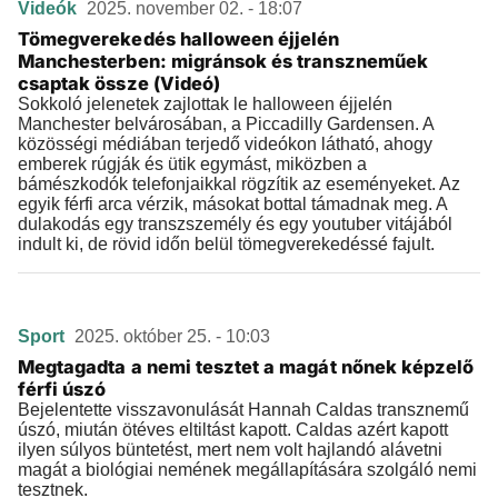
Videók
2025. november 02. - 18:07
Tömegverekedés halloween éjjelén
Manchesterben: migránsok és transzneműek
csaptak össze (Videó)
Sokkoló jelenetek zajlottak le halloween éjjelén
Manchester belvárosában, a Piccadilly Gardensen. A
közösségi médiában terjedő videókon látható, ahogy
emberek rúgják és ütik egymást, miközben a
bámészkodók telefonjaikkal rögzítik az eseményeket. Az
egyik férfi arca vérzik, másokat bottal támadnak meg. A
dulakodás egy transzszemély és egy youtuber vitájából
indult ki, de rövid időn belül tömegverekedéssé fajult.
Sport
2025. október 25. - 10:03
Megtagadta a nemi tesztet a magát nőnek képzelő
férfi úszó
Bejelentette visszavonulását Hannah Caldas transznemű
úszó, miután ötéves eltiltást kapott. Caldas azért kapott
ilyen súlyos büntetést, mert nem volt hajlandó alávetni
magát a biológiai nemének megállapítására szolgáló nemi
tesztnek.