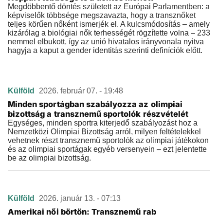
Megdöbbentő döntés született az Európai Parlamentben: a
képviselők többsége megszavazta, hogy a transznőket
teljes körűen nőként ismerjék el. A kulcsmódosítás – amely
kizárólag a biológiai nők terhességét rögzítette volna – 233
nemmel elbukott, így az unió hivatalos irányvonala nyitva
hagyja a kaput a gender identitás szerinti definíciók előtt.
Külföld
2026. február 07. - 19:48
Minden sportágban szabályozza az olimpiai
bizottság a transznemű sportolók részvételét
Egységes, minden sportra kiterjedő szabályozást hoz a
Nemzetközi Olimpiai Bizottság arról, milyen feltételekkel
vehetnek részt transznemű sportolók az olimpiai játékokon
és az olimpiai sportágak egyéb versenyein – ezt jelentette
be az olimpiai bizottság.
Külföld
2026. január 13. - 07:13
Amerikai női börtön: Transznemű rab