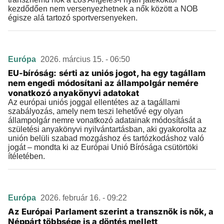
kezdődően nem versenyezhetnek a nők között a NOB
égisze alá tartozó sportversenyeken.
Európa
2026. március 15. - 06:50
EU-bíróság: sérti az uniós jogot, ha egy tagállam
nem engedi módosítani az állampolgár nemére
vonatkozó anyakönyvi adatokat
Az európai uniós joggal ellentétes az a tagállami
szabályozás, amely nem teszi lehetővé egy olyan
állampolgár nemre vonatkozó adatainak módosítását a
születési anyakönyvi nyilvántartásban, aki gyakorolta az
unión belüli szabad mozgáshoz és tartózkodáshoz való
jogát – mondta ki az Európai Unió Bírósága csütörtöki
ítéletében.
Európa
2026. február 16. - 09:22
Az Európai Parlament szerint a transznők is nők, a
Néppárt többsége is a döntés mellett