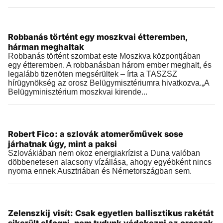
Külföld
Robbanás történt egy moszkvai étteremben,
2026.08.01 |
21:08
hárman meghaltak
Robbanás történt szombat este Moszkva központjában
egy étteremben. A robbanásban három ember meghalt, és
legalább tizenöten megsérültek – írta a TASZSZ
hírügynökség az orosz Belügymisztériumra hivatkozva.„A
Belügyminisztérium moszkvai kirende...
Külföld
Robert Fico: a szlovák atomerőművek sose
2026.08.01 |
20:39
járhatnak úgy, mint a paksi
Szlovákiában nem okoz energiakrízist a Duna valóban
döbbenetesen alacsony vízállása, ahogy egyébként nincs
nyoma ennek Ausztriában és Németországban sem.
Külföld
Zelenszkij visít: Csak egyetlen ballisztikus rakétát
2026.08.01 |
14:13