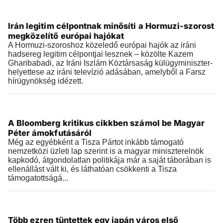
Külföld
Irán legitim célpontnak minősíti a Hormuzi-szorost
2026.07.29 |
09:35
megközelítő európai hajókat
A Hormuzi-szoroshoz közeledő európai hajók az iráni
hadsereg legitim célpontjai lesznek – közölte Kazem
Gharibabadi, az Iráni Iszlám Köztársaság külügyminiszter-
helyettese az iráni televízió adásában, amelyből a Farsz
hírügynökség idézett.
Külföld
A Bloomberg kritikus cikkben számol be Magyar
2026.07.29 |
07:07
Péter ámokfutásáról
Még az egyébként a Tisza Pártot inkább támogató
nemzetközi üzleti lap szerint is a magyar miniszterelnök
kapkodó, átgondolatlan politikája már a saját táborában is
ellenállást vált ki, és láthatóan csökkenti a Tisza
támogatottságá...
Külföld
Több ezren tüntettek egy japán város első