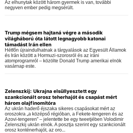
Az elhunytak között három gyermek is van, további
negyven ember pedig megsérült.
Külföld
Trump mégsem hajtaná végre a második
2026.08.03 |
10:22
világháború óta látott legnagyobb katonai
támadást Irán ellen
Hétfőn újraindulhatnak a tárgyalások az Egyesült Államok
és Irán között a Hormuzi-szorosról és az iráni
atomprogramról – közölte Donald Trump amerikai elnök
vasárnap este.
Külföld
Zelenszkij: Ukrajna elsüllyesztett egy
2026.08.02 |
07:08
szankcionált orosz teherhajót és csapást mért
három olajfinomítóra
Az ukrán haderő éjszaka sikeres csapásokat mért az
oroszokra „a középső régióban, a Fekete-tengeren és az
Azovi-tengeren” – jelentette be egy tweetjében Volodimir
Zelenszkij ukrán elnök. A posztja szerint egy szankcionált
orosz konténerhajót, az oro...