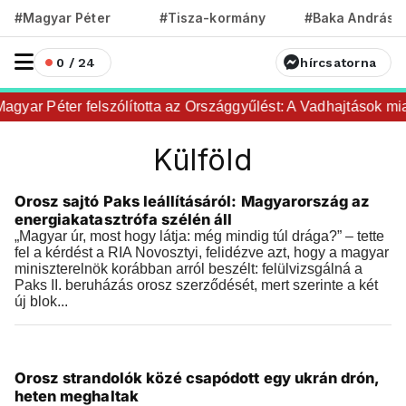
#Magyar Péter
#Tisza-kormány
#Baka András
0 / 24
hírcsatorna
gyar Péter felszólította az Országgyűlést: A Vadhajtások miat
Külföld
Külföld
Orosz sajtó Paks leállításáról: Magyarország az
2026.08.04 |
07:53
energiakatasztrófa szélén áll
„Magyar úr, most hogy látja: még mindig túl drága?” – tette
fel a kérdést a RIA Novosztyi, felidézve azt, hogy a magyar
miniszterelnök korábban arról beszélt: felülvizsgálná a
Paks II. beruházás orosz szerződését, mert szerinte a két
új blok...
Külföld
Orosz strandolók közé csapódott egy ukrán drón,
2026.08.03 |
21:53
heten meghaltak