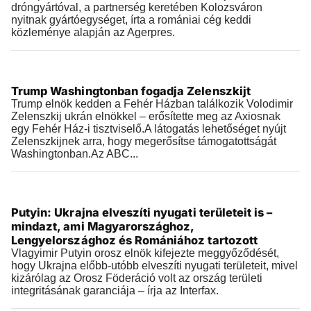
dróngyártóval, a partnerség keretében Kolozsváron
nyitnak gyártóegységet, írta a romániai cég keddi
közleménye alapján az Agerpres.
Külföld
Trump Washingtonban fogadja Zelenszkijt
2026.07.27 |
08:42
Trump elnök kedden a Fehér Házban találkozik Volodimir
Zelenszkij ukrán elnökkel – erősítette meg az Axiosnak
egy Fehér Ház-i tisztviselő.A látogatás lehetőséget nyújt
Zelenszkijnek arra, hogy megerősítse támogatottságát
Washingtonban.Az ABC...
Külföld
Putyin: Ukrajna elveszíti nyugati területeit is –
2026.07.26 |
18:53
mindazt, ami Magyarországhoz,
Lengyelországhoz és Romániához tartozott
Vlagyimir Putyin orosz elnök kifejezte meggyőződését,
hogy Ukrajna előbb-utóbb elveszíti nyugati területeit, mivel
kizárólag az Orosz Föderáció volt az ország területi
integritásának garanciája – írja az Interfax.