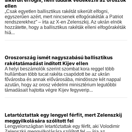
sikerült elfogni, nem tudunk védekezni az oroszok
ellen
„Csak egyetlen ballisztikus rakétát sikerült elfogni,
egyszerűen azért, mert nincsenek elfogórakéták a Patriot
rendszerekhez” – írta az X-en Zelenszkij. Az ukrán elnök
hozzátette, hogy a ballisztikus rakéták elleni elfogórakéták
hiá...
Külföld
Oroszország ismét nagyszabású ballisztikus
2026.08.01 |
08:21
rakétatámadást indított Kijev ellen
A helyi beszámolók szerint szombat kora reggel több
hullámban több tucat rakéta csapódott be az ukrán
fővárosba és annak elővárosába, mindössze két nappal
azután, hogy az orosz védelmi minisztérium legutóbbi
támadásait hajtotta végre Kijev fegyverip...
Külföld
Letartóztattak egy lengyel férfit, mert Zelenszkij
2026.07.31 |
19:27
meggyilkolására szólított fel
Lengyelországban letartóztattak egy férfit, aki Volodimir
Zelenszkij meggyilkolására szólított fel — írja az