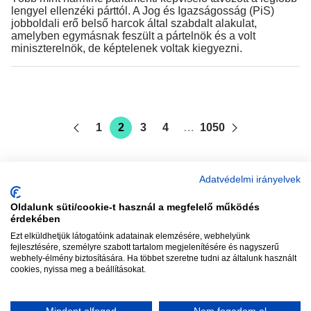
lengyel ellenzéki párttól. A Jog és Igazságosság (PiS)
jobboldali erő belső harcok által szabdalt alakulat,
amelyben egymásnak feszült a pártelnök és a volt
miniszterelnök, de képtelenek voltak kiegyezni.
1
2
3
4
…
1050
Adatvédelmi irányelvek
Oldalunk süti/cookie-t használ a megfelelő működés
vadhajtások
érdekében
Ezt elküldhetjük látogatóink adatainak elemzésére, webhelyünk
fejlesztésére, személyre szabott tartalom megjelenítésére és nagyszerű
webhely-élmény biztosítására. Ha többet szeretne tudni az általunk használt
Szerkesztőség:
szerk@vadhajtasok.hu
cookies, nyissa meg a beállításokat.
Modi:
moderator@vadhajtasok.hu
Adatvédelem
Impresszum
Szerzői jogok