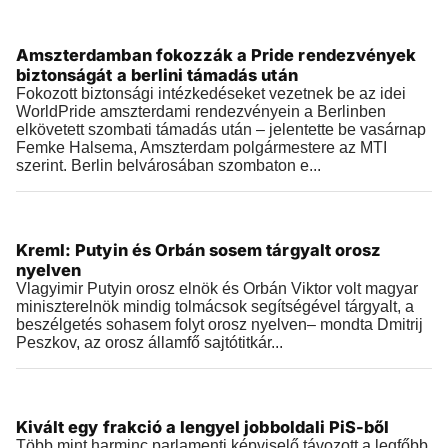
Külföld
Amszterdamban fokozzák a Pride rendezvények
2026.07.26 |
15:14
biztonságát a berlini támadás után
Fokozott biztonsági intézkedéseket vezetnek be az idei
WorldPride amszterdami rendezvényein a Berlinben
elkövetett szombati támadás után – jelentette be vasárnap
Femke Halsema, Amszterdam polgármestere az MTI
szerint. Berlin belvárosában szombaton e...
Külföld
Kreml: Putyin és Orbán sosem tárgyalt orosz
2026.07.26 |
13:08
nyelven
Vlagyimir Putyin orosz elnök és Orbán Viktor volt magyar
miniszterelnök mindig tolmácsok segítségével tárgyalt, a
beszélgetés sohasem folyt orosz nyelven– mondta Dmitrij
Peszkov, az orosz államfő sajtótitkár...
Külföld
Kivált egy frakció a lengyel jobboldali PiS-ből
2026.07.26 |
12:26
Több mint harminc parlamenti képviselő távozott a legfőbb