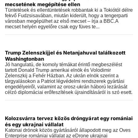
2026.07.28 |
21:03
mecsetének megépítése ellen
Tüntetések és ellentüntetések robbantak ki a Tokiótól délre
fekvő Fudzsisavában, miután kiderült, hogy a tengerparti
városban megépülhet az első mecset – írja a BBC.A
mecset helyén egyelőre csak egy füves te...
Külföld
Trump Zelenszkijjel és Netanjahuval találkozott
2026.07.28 |
19:38
Washingtonban
Jó hangulatú, de komoly témákat érintő megbeszélést
tartott Donald Trump amerikai elnök és Volodimir
Zelenszkij a Fehér Házban. Az ukrán elnök szerint a
tárgyalásokon a Patriot légvédelmi rendszerek gyártási
engedélyeiről, valamint az orosz-ukrán háború lezárását
célzó diplomáciai erőfeszítések újraindításáról is szó esett.
Külföld
Kolozsvárra tervez közös dróngyárat egy romániai
2026.07.28 |
13:39
és egy ukrajnai vállalat
Katonai drónok közös gyártásáról állapodott meg az Oves
Enterprise romániai vállalat az eDrone ukrajnai