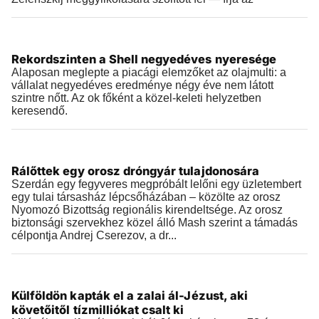
Külföld
Rekordszinten a Shell negyedéves nyeresége
2026.07.30 |
15:22
Alaposan meglepte a piacági elemzőket az olajmulti: a
vállalat negyedéves eredménye négy éve nem látott
szintre nőtt. Az ok főként a közel-keleti helyzetben
keresendő.
Külföld
Rálőttek egy orosz dróngyár tulajdonosára
2026.07.30 |
06:49
Szerdán egy fegyveres megpróbált lelőni egy üzletembert
egy tulai társasház lépcsőházában – közölte az orosz
Nyomozó Bizottság regionális kirendeltsége. Az orosz
biztonsági szervekhez közel álló Mash szerint a támadás
célpontja Andrej Cserezov, a dr...
Külföld
Külföldön kapták el a zalai ál-Jézust, aki
2026.07.29 |
18:34
követőitől tízmilliókat csalt ki