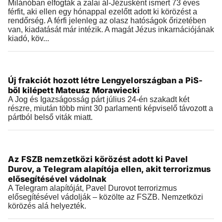
Milánóban elfogták a zalai ál-Jézusként ismert 73 éves
férfit, aki ellen egy hónappal ezelőtt adott ki körözést a
rendőrség. A férfi jelenleg az olasz hatóságok őrizetében
van, kiadatását már intézik. A magát Jézus inkarnációjának
kiadó, köv...
Külföld
Új frakciót hozott létre Lengyelországban a PiS-
2026.07.29 |
13:03
ből kilépett Mateusz Morawiecki
A Jog és Igazságosság párt július 24-én szakadt két
részre, miután több mint 30 parlamenti képviselő távozott a
pártból belső viták miatt.
Külföld
Az FSZB nemzetközi körözést adott ki Pavel
2026.07.29 |
12:37
Durov, a Telegram alapítója ellen, akit terrorizmus
elősegítésével vádolnak
A Telegram alapítóját, Pavel Durovot terrorizmus
elősegítésével vádolják – közölte az FSZB. Nemzetközi
körözés alá helyezték.