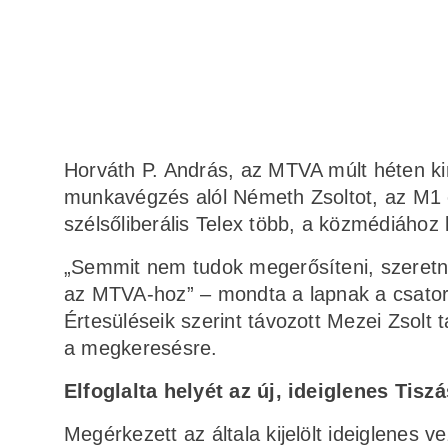
Horváth P. András, az MTVA múlt héten ki
munkavégzés alól Németh Zsoltot, az M1 c
szélsőliberális Telex több, a közmédiához k
„Semmit nem tudok megerősíteni, szeretné
az MTVA-hoz” – mondta a lapnak a csatorna
Értesüléseik szerint távozott Mezei Zsolt 
a megkeresésre.
Elfoglalta helyét az új, ideiglenes Tis
Megérkezett az általa kijelölt ideiglenes