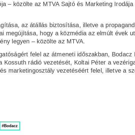
ja – közölte az MTVA Sajtó és Marketing Irodája
tása, az átállás biztosítása, illetve a propagan
mai megújítása, hogy a közmédia az elmúlt évek u
zmény legyen – közölte az MTVA.
zgatóságért felel az átmeneti időszakban, Bodacz
a Kossuth rádió vezetését, Koltai Péter a vezérig
s marketingosztály vezetéséért felel, illetve a sz
#Bodacz