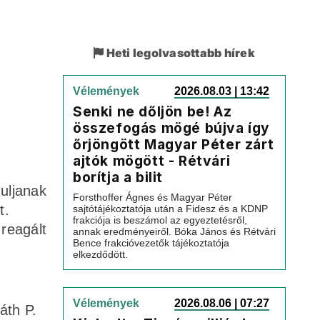
Heti legolvasottabb hírek
Vélemények
2026.08.03 | 13:42
Senki ne dőljön be! Az
összefogás mögé bújva így
,
őrjöngött Magyar Péter zárt
ajtók mögött - Rétvári
borítja a bilit
uljanak
Forsthoffer Ágnes és Magyar Péter
t.
sajtótájékoztatója után a Fidesz és a KDNP
frakciója is beszámol az egyeztetésről,
 reagált
annak eredményeiről. Bóka János és Rétvári
Bence frakcióvezetők tájékoztatója
elkezdődött.
Vélemények
2026.08.06 | 07:27
áth P.