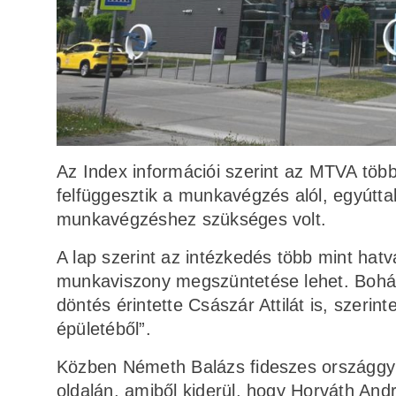
Az Index információi szerint az MTVA több
felfüggesztik a munkavégzés alól, egyúttal
munkavégzéshez szükséges volt.
A lap szerint az intézkedés több mint hatv
munkaviszony megszüntetése lehet. Bohár
döntés érintette Császár Attilát is, szerin
épületéből”.
Közben Németh Balázs fideszes országgyűl
oldalán, amiből kiderül, hogy Horváth Andr