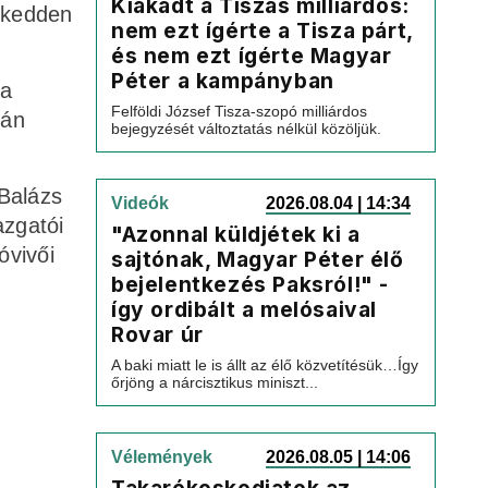
Kiakadt a Tiszás milliárdos:
 kedden
nem ezt ígérte a Tisza párt,
és nem ezt ígérte Magyar
Péter a kampányban
da
Felföldi József Tisza-szopó milliárdos
tán
bejegyzését változtatás nélkül közöljük.
 Balázs
Videók
2026.08.04 | 14:34
azgatói
"Azonnal küldjétek ki a
óvivői
sajtónak, Magyar Péter élő
bejelentkezés Paksról!" -
így ordibált a melósaival
Rovar úr
A baki miatt le is állt az élő közvetítésük…Így
őrjöng a nárcisztikus miniszt...
Vélemények
2026.08.05 | 14:06