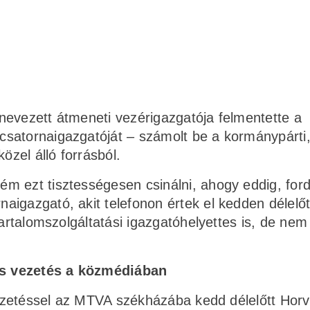
nevezett átmeneti vezérigazgatója felmentette a
satornaigazgatóját – számolt be a kormánypárti
özel álló forrásból.
m ezt tisztességesen csinálni, ahogy eddig, ford
igazgató, akit telefonon értek el kedden délelőt
tartalomszolgáltatási igazgatóhelyettes is, de nem
zás vezetés a közmédiában
 vezetéssel az MTVA székházába kedd délelőtt Horv