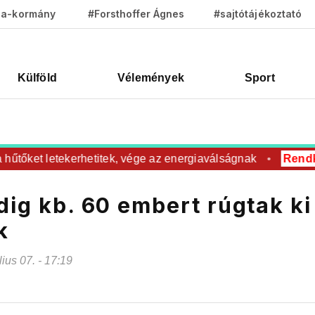
za-kormány
#Forsthoffer Ágnes
#sajtótájékoztató
Külföld
Vélemények
Sport
őket letekerhetitek, vége az energiaválságnak
Rendkívüli
dig kb. 60 embert rúgtak ki
k
úlius 07. - 17:19