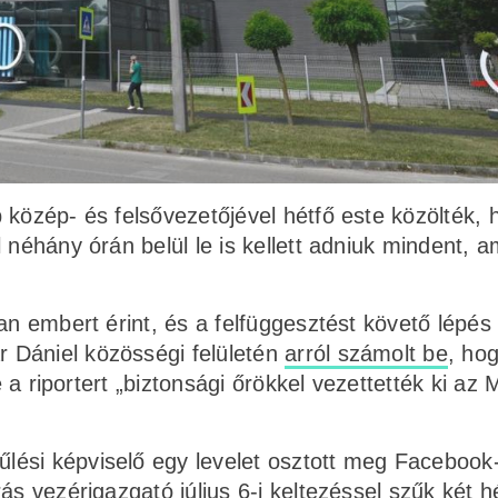
 közép- és felsővezetőjével hétfő este közölték, 
 néhány órán belül le is kellett adniuk mindent, a
an embert érint, és a felfüggesztést követő lépés
 Dániel közösségi felületén
arról számolt be
, ho
te a riportert „biztonsági őrökkel vezettették ki az
ési képviselő egy levelet osztott meg Facebook
ás vezérigazgató július 6-i keltezéssel szűk két h