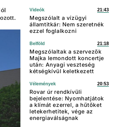
lól
Videók
21:43
Megszólalt a vízügyi
ozott.
államtitkár: Nem szeretnék
ezzel foglalkozni
Belföld
21:18
Megszólaltak a szervezők
Majka lemondott koncertje
után: Anyagi veszteség
kétségkívül keletkezett
Vélemények
20:53
Rovar úr rendkívüli
bejelentése: Nyomhatjátok
a klímát ezerrel, a hűtőket
letekerhetitek, vége az
energiaválságnak