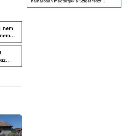
hamarosan megtartják a Sziget feszt...
s: nem
s nem
t
 az