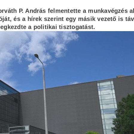
orváth P. András felmentette a munkavégzés a
át, és a hírek szerint egy másik vezető is táv
gkezdte a politikai tisztogatást.