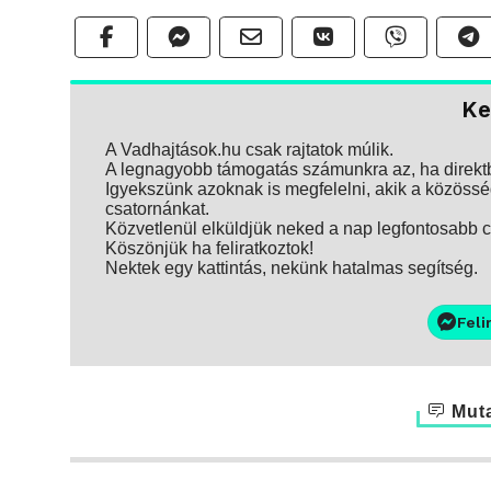
Ke
A Vadhajtások.hu csak rajtatok múlik.
A legnagyobb támogatás számunkra az, ha direktbe
Igyekszünk azoknak is megfelelni, akik a közösség
csatornánkat.
Közvetlenül elküldjük neked a nap legfontosabb ci
Köszönjük ha feliratkoztok!
Nektek egy kattintás, nekünk hatalmas segítség.
Feli
Muta