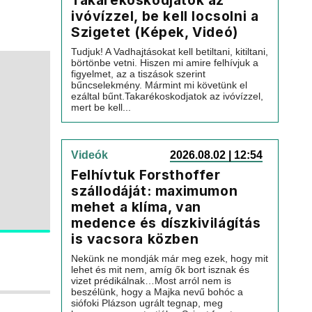
Takarékoskodjatok az
ivóvízzel, be kell locsolni a
Szigetet (Képek, Videó)
Tudjuk! A Vadhajtásokat kell betiltani, kitiltani,
börtönbe vetni. Hiszen mi amire felhívjuk a
figyelmet, az a tiszások szerint
bűncselekmény. Mármint mi követünk el
ezáltal bűnt.Takarékoskodjatok az ivóvízzel,
mert be kell...
Videók
2026.08.02 | 12:54
Felhívtuk Forsthoffer
szállodáját: maximumon
mehet a klíma, van
medence és díszkivilágítás
is vacsora közben
Nekünk ne mondják már meg ezek, hogy mit
lehet és mit nem, amíg ők bort isznak és
vizet prédikálnak…Most arról nem is
beszélünk, hogy a Majka nevű bohóc a
siófoki Plázson ugrált tegnap, meg