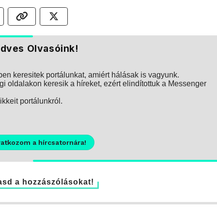
dves Olvasóink!
n keresitek portálunkat, amiért hálásak is vagyunk.
i oldalakon keresik a híreket, ezért elindítottuk a Messenger
kkeit portálunkról.
ratkozom a hírcsatornára!
sd a hozzászólásokat!