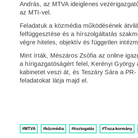
András, az MTVA ideiglenes vezérigazgató
az MTI-vel.
Feladatuk a közmédia működésének átvilágí
felfüggesztése és a hírszolgáltatás szak
végre hiteles, objektív és független inté
Mint írták, Mészáros Zsófia az online iga
a hírigazgatóságért felel, Kerényi György 
kabinetet veszi át, és Teszáry Sára a PR- é
feladatokat látja majd el.
#MTVA
#közmédia
#tisztogatás
#Tisza-kormány