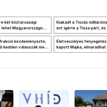
e két köztársasági
Kiakadt a Tiszás milliárdo
is lehet Magyarországnak
ezt ígérte a Tisza párt, é
re
ezt ígérte Magyar Péter a
kampányban
-frakció kezdeményezte,
Életveszélyes fenyegetés
vő kedden válasszák meg
kapott Majka, elmaradhat
ztársasági elnököt
erdélyi koncertje