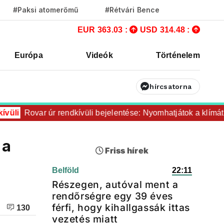
#Paksi atomerőmű
#Rétvári Bence
EUR 363.03 :
USD 314.48 :
Európa
Videók
Történelem
hírcsatorna
Rovar úr rendkívüli bejelentése: Nyomhatjátok a klímát ezerr
 a
Friss hírek
Belföld
22:11
Részegen, autóval ment a
rendőrségre egy 39 éves
férfi, hogy kihallgassák ittas
130
vezetés miatt