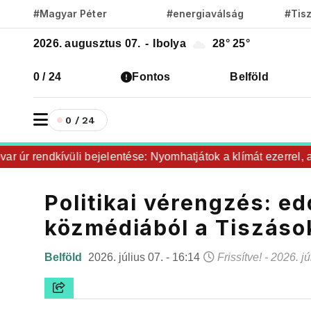
#Magyar Péter
#energiaválság
#Tis
2026. augusztus 07.
-
Ibolya
28°
25°
0 / 24
Fontos
Belföld
0 / 24
 rendkívüli bejelentése: Nyomhatjátok a klímát ezerrel, a hűt
Politikai vérengzés: ed
közmédiából a Tiszáso
Belföld
2026. július 07. - 16:14
Frissítve! - 2026. j