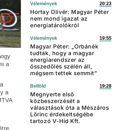
Vélemények
20:23
Hortay Olivér: Magyar Péter
nem mond igazat az
energiatárolókról
Vélemények
19:55
Magyar Péter: „Orbánék
tudták, hogy a magyar
hogy
energiarendszer az
mi a
összedőlés szélén áll,
mégsem tettek semmit”
 a
Belföld
19:28
gy a
Megnyerte első
 MTVA
közbeszerzését a
választások óta a Mészáros
Lőrinc érdekeltségébe
-
tartozó V-Híd Kft.
étre