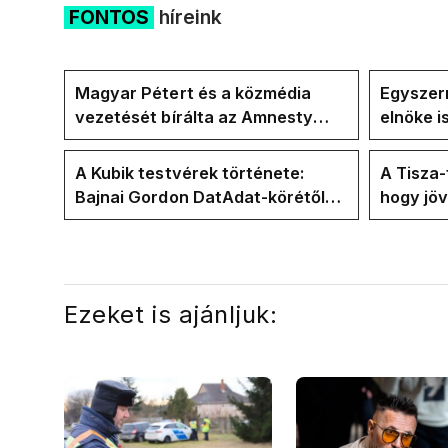
FONTOS
híreink
Magyar Pétert és a közmédia
Egyszerr
vezetését bírálta az Amnesty
elnöke 
International a Klubrádióban
jövő hét
A Kubik testvérek története:
A Tisza
Bajnai Gordon DatAdat-körétől
hogy jö
az ECDA-n át Magyar Péter
az új kö
közvetlen stábjáig
Ezeket is ajánljuk: