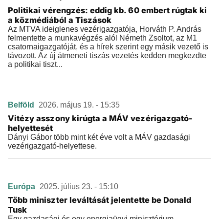
Politikai vérengzés: eddig kb. 60 embert rúgtak ki
a közmédiából a Tiszások
Az MTVA ideiglenes vezérigazgatója, Horváth P. András
felmentette a munkavégzés alól Németh Zsoltot, az M1
csatornaigazgatóját, és a hírek szerint egy másik vezető is
távozott. Az új átmeneti tiszás vezetés kedden megkezdte
a politikai tiszt...
Belföld
2026. május 19. - 15:35
Vitézy asszony kirúgta a MÁV vezérigazgató-
helyettesét
Dányi Gábor több mint két éve volt a MÁV gazdasági
vezérigazgató-helyettese.
Európa
2025. július 23. - 15:10
Több miniszter leváltását jelentette be Donald
Tusk
Egy gazdasági és egy energiaügyi minisztérium