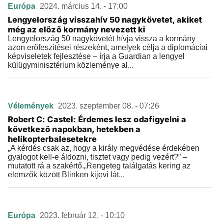
Európa
2024. március 14. - 17:00
Lengyelország visszahív 50 nagykövetet, akiket
még az előző kormány nevezett ki
Lengyelország 50 nagykövetét hívja vissza a kormány
azon erőfeszítései részeként, amelyek célja a diplomáciai
képviseletek fejlesztése – írja a Guardian a lengyel
külügyminisztérium közleménye al...
Vélemények
2023. szeptember 08. - 07:26
Robert C: Castel: Érdemes lesz odafigyelni a
következő napokban, hetekben a
helikopterbalesetekre
„A kérdés csak az, hogy a király megvédése érdekében
gyalogot kell-e áldozni, tisztet vagy pedig vezért?” –
mutatott rá a szakértő.„Rengeteg találgatás kering az
elemzők között Blinken kijevi lát...
Európa
2023. február 12. - 10:10