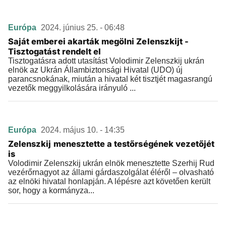
Európa
2024. június 25. - 06:48
Saját emberei akarták megölni Zelenszkijt -
Tisztogatást rendelt el
Tisztogatásra adott utasítást Volodimir Zelenszkij ukrán
elnök az Ukrán Állambiztonsági Hivatal (UDO) új
parancsnokának, miután a hivatal két tisztjét magasrangú
vezetők meggyilkolására irányuló ...
Európa
2024. május 10. - 14:35
Zelenszkij menesztette a testőrségének vezetőjét
is
Volodimir Zelenszkij ukrán elnök menesztette Szerhij Rud
vezérőrnagyot az állami gárdaszolgálat éléről – olvasható
az elnöki hivatal honlapján. A lépésre azt követően került
sor, hogy a kormányza...