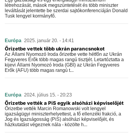
létrehozását, mások megszüntetését és több miniszter
leváltását jelentette be szerdai sajtókonferenciáján Donald
Tusk lengyel kormányfő.
Európa
2025. január 20. - 14:41
Őrizetbe vettek több ukrán parancsnokot
Az Állami Nyomozó Iroda őrizetbe vette hétfőn az Ukrán
Fegyveres Erők több magas rangú tisztjét. Letartóztatta a
kijevi Állami Nyomozó Iroda (GBI) az Ukrán Fegyveres
Erők (AFU) több magas rangú t...
Európa
2024. július 15. - 20:23
Őrizetbe vették a PiS egyik alsóházi képviselőjét
Őrizetbe vették Marcin Romanowski volt lengyel
igazságügyi miniszterhelyettest, a fő ellenzéki frakció, a
Jog és Igazságosság (PiS) alsóházi képviselőjét, és
házkutatást végeznek nála - közölte h...