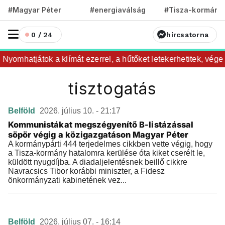
#Magyar Péter
#energiaválság
#Tisza-kormány
0 / 24
hírcsatorna
 Nyomhatjátok a klímát ezerrel, a hűtőket letekerhetitek, vég
tisztogatás
Belföld
2026. július 10. - 21:17
Kommunistákat megszégyenítő B-listázással
söpör végig a közigazgatáson Magyar Péter
A kormánypárti 444 terjedelmes cikkben vette végig, hogy
a Tisza-kormány hatalomra kerülése óta kiket cserélt le,
küldött nyugdíjba. A diadaljelentésnek beillő cikkre
Navracsics Tibor korábbi miniszter, a Fidesz
önkormányzati kabinetének vez...
Belföld
2026. július 07. - 16:14