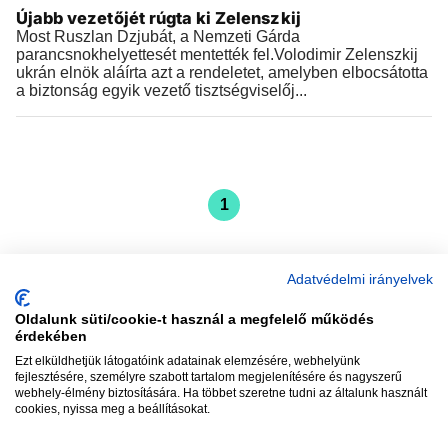
Újabb vezetőjét rúgta ki Zelenszkij
Most Ruszlan Dzjubát, a Nemzeti Gárda
parancsnokhelyettesét mentették fel.Volodimir Zelenszkij
ukrán elnök aláírta azt a rendeletet, amelyben elbocsátotta
a biztonság egyik vezető tisztségviselőj...
1
Adatvédelmi irányelvek
Oldalunk süti/cookie-t használ a megfelelő működés
vadhajtások
érdekében
Ezt elküldhetjük látogatóink adatainak elemzésére, webhelyünk
fejlesztésére, személyre szabott tartalom megjelenítésére és nagyszerű
webhely-élmény biztosítására. Ha többet szeretne tudni az általunk használt
Szerkesztőség:
szerk@vadhajtasok.hu
cookies, nyissa meg a beállításokat.
Modi:
moderator@vadhajtasok.hu