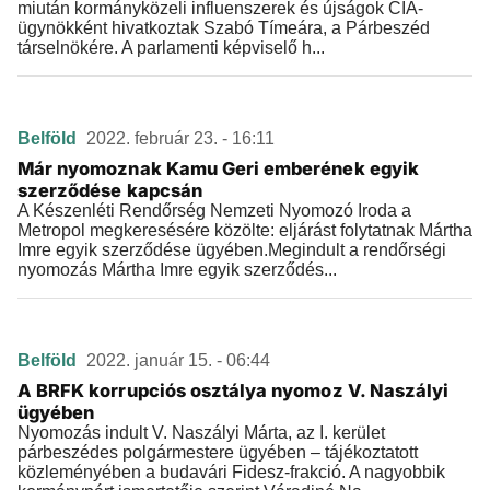
miután kormányközeli influenszerek és újságok CIA-
ügynökként hivatkoztak Szabó Tímeára, a Párbeszéd
társelnökére. A parlamenti képviselő h...
Belföld
2022. február 23. - 16:11
Már nyomoznak Kamu Geri emberének egyik
szerződése kapcsán
A Készenléti Rendőrség Nemzeti Nyomozó Iroda a
Metropol megkeresésére közölte: eljárást folytatnak Mártha
Imre egyik szerződése ügyében.Megindult a rendőrségi
nyomozás Mártha Imre egyik szerződés...
Belföld
2022. január 15. - 06:44
A BRFK korrupciós osztálya nyomoz V. Naszályi
ügyében
Nyomozás indult V. Naszályi Márta, az I. kerület
párbeszédes polgármestere ügyében – tájékoztatott
közleményében a budavári Fidesz-frakció. A nagyobbik