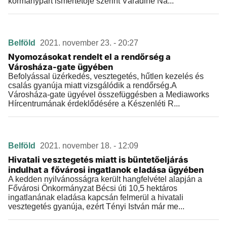
kormánypárt ismertetője szerint Váradiné Na...
Belföld
2021. november 23. - 20:27
Nyomozásokat rendelt el a rendőrség a
Városháza-gate ügyében
Befolyással üzérkedés, vesztegetés, hűtlen kezelés és
csalás gyanúja miatt vizsgálódik a rendőrség.A
Városháza-gate ügyével összefüggésben a Mediaworks
Hírcentrumának érdeklődésére a Készenléti R...
Belföld
2021. november 18. - 12:09
Hivatali vesztegetés miatt is büntetőeljárás
indulhat a fővárosi ingatlanok eladása ügyében
A kedden nyilvánosságra került hangfelvétel alapján a
Fővárosi Önkormányzat Bécsi úti 10,5 hektáros
ingatlanának eladása kapcsán felmerül a hivatali
vesztegetés gyanúja, ezért Tényi István már me...