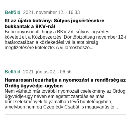
Belföld
2021. november 12. - 16:33
Itt az újabb botrány: Súlyos jogsértésekre
bukkantak a BKV-nál
Bebizonyosodott, hogy a BKV Zrt. súlyos jogsértést
követett el, a Közbeszerzési Döntőbizottság november 12-i
határozatában a közlekedési vállalatot bírság
megfizetésére kötelezte. A villamosbesze...
Belföld
2021. június 02. - 06:56
Hamarosan lezárhatja a nyomozást a rendőrség az
Ördög ügyvédje-ügyben
Nem várható már további nyomozati cselekmény az Ördög
ügyvédje-ügy néven emlegetett zsarolás és más
bűncselekmények folyamatban lévő büntetőügyben,
amelyben nemrég Czeglédy Csabát is meggyanúsíto...