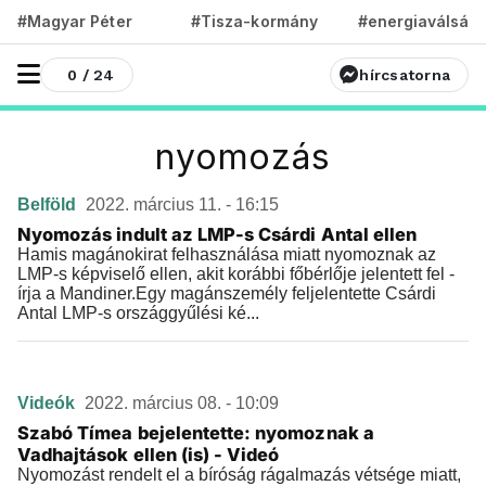
#Magyar Péter
#Tisza-kormány
#energiaválság
0 / 24
hírcsatorna
nyomozás
Belföld
2022. március 11. - 16:15
Nyomozás indult az LMP-s Csárdi Antal ellen
Hamis magánokirat felhasználása miatt nyomoznak az
LMP-s képviselő ellen, akit korábbi főbérlője jelentett fel -
írja a Mandiner.Egy magánszemély feljelentette Csárdi
Antal LMP-s országgyűlési ké...
Videók
2022. március 08. - 10:09
Szabó Tímea bejelentette: nyomoznak a
Vadhajtások ellen (is) - Videó
Nyomozást rendelt el a bíróság rágalmazás vétsége miatt,