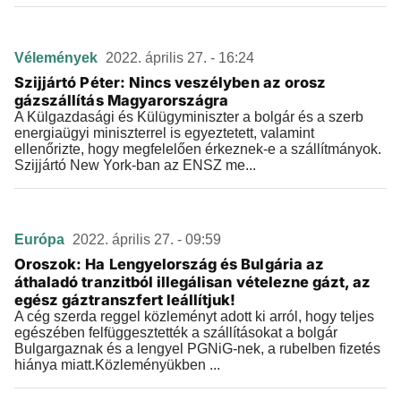
Vélemények
2022. április 27. - 16:24
Szijjártó Péter: Nincs veszélyben az orosz
gázszállítás Magyarországra
A Külgazdasági és Külügyminiszter a bolgár és a szerb
energiaügyi miniszterrel is egyeztetett, valamint
ellenőrizte, hogy megfelelően érkeznek-e a szállítmányok.
Szijjártó New York-ban az ENSZ me...
Európa
2022. április 27. - 09:59
Oroszok: Ha Lengyelország és Bulgária az
áthaladó tranzitból illegálisan vételezne gázt, az
egész gáztranszfert leállítjuk!
A cég szerda reggel közleményt adott ki arról, hogy teljes
egészében felfüggesztették a szállításokat a bolgár
Bulgargaznak és a lengyel PGNiG-nek, a rubelben fizetés
hiánya miatt.Közleményükben ...