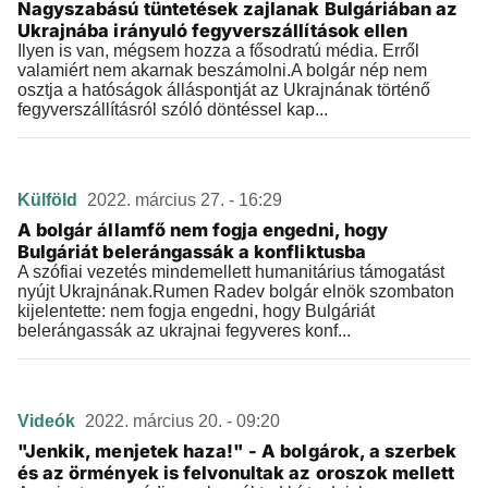
Nagyszabású tüntetések zajlanak Bulgáriában az
Ukrajnába irányuló fegyverszállítások ellen
Ilyen is van, mégsem hozza a fősodratú média. Erről
valamiért nem akarnak beszámolni.A bolgár nép nem
osztja a hatóságok álláspontját az Ukrajnának történő
fegyverszállításról szóló döntéssel kap...
Külföld
2022. március 27. - 16:29
A bolgár államfő nem fogja engedni, hogy
Bulgáriát belerángassák a konfliktusba
A szófiai vezetés mindemellett humanitárius támogatást
nyújt Ukrajnának.Rumen Radev bolgár elnök szombaton
kijelentette: nem fogja engedni, hogy Bulgáriát
belerángassák az ukrajnai fegyveres konf...
Videók
2022. március 20. - 09:20
"Jenkik, menjetek haza!" - A bolgárok, a szerbek
és az örmények is felvonultak az oroszok mellett