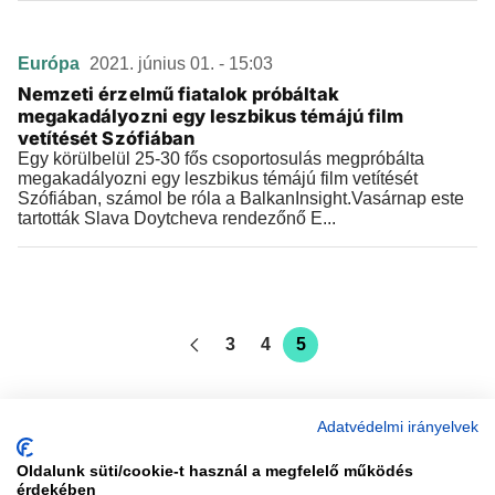
Európa
2021. június 01. - 15:03
Nemzeti érzelmű fiatalok próbáltak
megakadályozni egy leszbikus témájú film
vetítését Szófiában
Egy körülbelül 25-30 fős csoportosulás megpróbálta
megakadályozni egy leszbikus témájú film vetítését
Szófiában, számol be róla a BalkanInsight.Vasárnap este
tartották Slava Doytcheva rendezőnő E...
3
4
5
Adatvédelmi irányelvek
Oldalunk süti/cookie-t használ a megfelelő működés
vadhajtások
érdekében