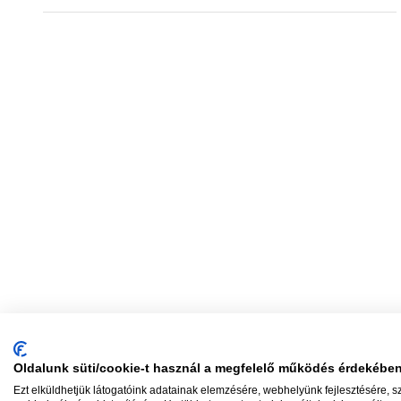
Oldalunk süti/cookie-t használ a megfelelő működés érdekébe
Ezt elküldhetjük látogatóink adatainak elemzésére, webhelyünk fejlesztésére, 