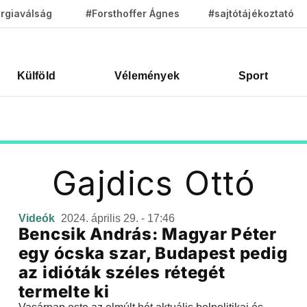
rgiaválság
#Forsthoffer Ágnes
#sajtótájékoztató
Külföld
Vélemények
Sport
Gajdics Ottó
Videók
2024. április 29. - 17:46
Bencsik András: Magyar Péter
egy ócska szar, Budapest pedig
az idióták széles rétegét
termelte ki