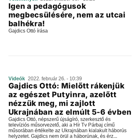
Igen a pedagógusok
megbecsülésére, nem az utcai
balhékra!
Gajdics Ottó írása
Videók
2022. február 26. - 10:39
Gajdics Ottó: Mielőtt rákenjük
az egészet Putyinra, azelőtt
nézzük meg, mi zajlott
Ukrajnában az elmúlt 5-6 évben
Gajdics Ottó, népszerű újságíró, szerkesztő és
televíziós műsorvezető, aki a Hír Tv Párbaj című
műsorában értékelte az Ukrajnában kialakult háborús
helyzetet. Gajdics nem örül a háborúnak, és érz...