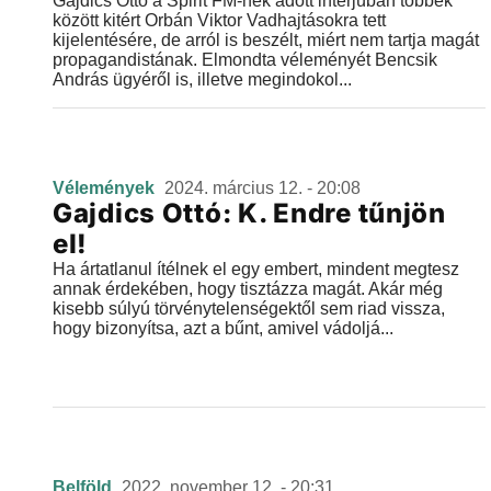
Gajdics Ottó a Spirit FM-nek adott interjúban többek
között kitért Orbán Viktor Vadhajtásokra tett
kijelentésére, de arról is beszélt, miért nem tartja magát
propagandistának. Elmondta véleményét Bencsik
András ügyéről is, illetve megindokol...
Vélemények
2024. március 12. - 20:08
Gajdics Ottó: K. Endre tűnjön
el!
Ha ártatlanul ítélnek el egy embert, mindent megtesz
annak érdekében, hogy tisztázza magát. Akár még
kisebb súlyú törvénytelenségektől sem riad vissza,
hogy bizonyítsa, azt a bűnt, amivel vádoljá...
Belföld
2022. november 12. - 20:31