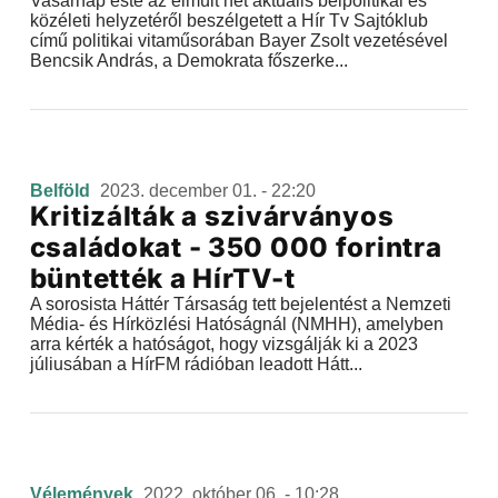
Vasárnap este az elmúlt hét aktuális belpolitikai és
közéleti helyzetéről beszélgetett a Hír Tv Sajtóklub
című politikai vitaműsorában Bayer Zsolt vezetésével
Bencsik András, a Demokrata főszerke...
Belföld
2023. december 01. - 22:20
Kritizálták a szivárványos
családokat - 350 000 forintra
büntették a HírTV-t
A sorosista Háttér Társaság tett bejelentést a Nemzeti
Média- és Hírközlési Hatóságnál (NMHH), amelyben
arra kérték a hatóságot, hogy vizsgálják ki a 2023
júliusában a HírFM rádióban leadott Hátt...
Vélemények
2022. október 06. - 10:28