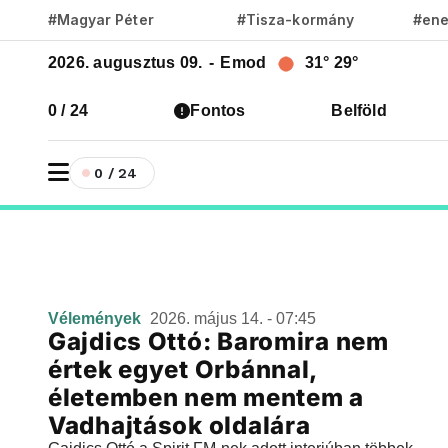
#Magyar Péter
#Tisza-kormány
#ene
2026. augusztus 09.
-
Emod
31°
29°
0 / 24
Fontos
Belföld
0 / 24
Vélemények
2026. május 14. - 07:45
Gajdics Ottó: Baromira nem
értek egyet Orbánnal,
életemben nem mentem a
Vadhajtások oldalára