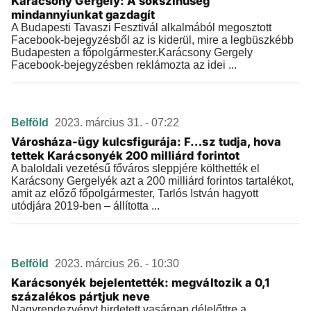
Karácsony Gergely: A sokszínűség
mindannyiunkat gazdagít
A Budapesti Tavaszi Fesztivál alkalmából megosztott
Facebook-bejegyzésből az is kiderül, mire a legbüszkébb
Budapesten a főpolgármester.Karácsony Gergely
Facebook-bejegyzésben reklámozta az idei ...
Belföld
2023. március 31. - 07:22
Városháza-ügy kulcsfigurája: F…sz tudja, hova
tettek Karácsonyék 200 milliárd forintot
A baloldali vezetésű főváros sleppjére költhették el
Karácsony Gergelyék azt a 200 milliárd forintos tartalékot,
amit az előző főpolgármester, Tarlós István hagyott
utódjára 2019-ben – állította ...
Belföld
2023. március 26. - 10:30
Karácsonyék bejelentették: megváltozik a 0,1
százalékos pártjuk neve
Nagyrendezvényt hirdetett vasárnap délelőttre a