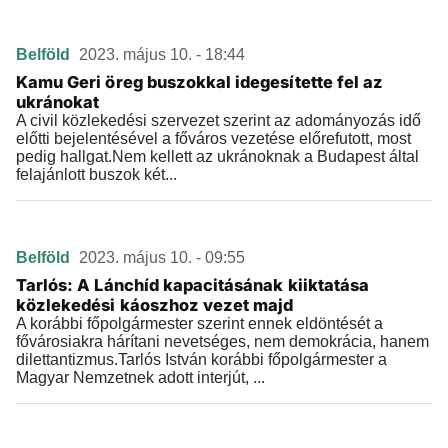
Belföld
2023. május 10. - 18:44
Kamu Geri öreg buszokkal idegesítette fel az
ukránokat
A civil közlekedési szervezet szerint az adományozás idő
előtti bejelentésével a főváros vezetése előrefutott, most
pedig hallgat.Nem kellett az ukránoknak a Budapest által
felajánlott buszok két...
Belföld
2023. május 10. - 09:55
Tarlós: A Lánchíd kapacitásának kiiktatása
közlekedési káoszhoz vezet majd
A korábbi főpolgármester szerint ennek eldöntését a
fővárosiakra hárítani nevetséges, nem demokrácia, hanem
dilettantizmus.Tarlós István korábbi főpolgármester a
Magyar Nemzetnek adott interjút, ...