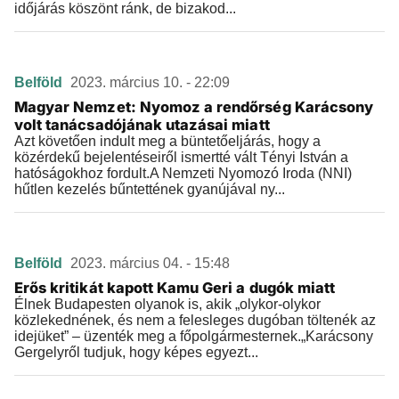
időjárás köszönt ránk, de bizakod...
Belföld
2023. március 10. - 22:09
Magyar Nemzet: Nyomoz a rendőrség Karácsony
volt tanácsadójának utazásai miatt
Azt követően indult meg a büntetőeljárás, hogy a
közérdekű bejelentéseiről ismertté vált Tényi István a
hatóságokhoz fordult.A Nemzeti Nyomozó Iroda (NNI)
hűtlen kezelés bűntettének gyanújával ny...
Belföld
2023. március 04. - 15:48
Erős kritikát kapott Kamu Geri a dugók miatt
Élnek Budapesten olyanok is, akik „olykor-olykor
közlekednének, és nem a felesleges dugóban töltenék az
idejüket” – üzenték meg a főpolgármesternek.„Karácsony
Gergelyről tudjuk, hogy képes egyezt...