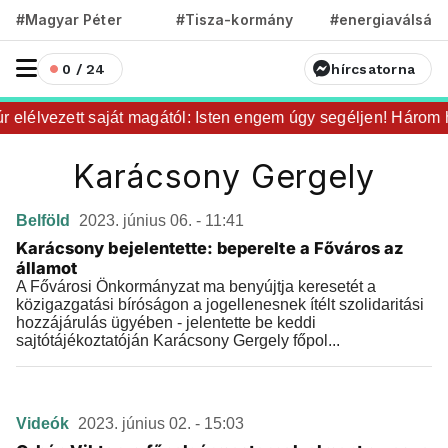
#Magyar Péter
#Tisza-kormány
#energiaválság
0 / 24
hírcsatorna
 elélvezett saját magától: Isten engem úgy segéljen! Három h
Karácsony Gergely
Belföld
2023. június 06. - 11:41
Karácsony bejelentette: beperelte a Főváros az
államot
A Fővárosi Önkormányzat ma benyújtja keresetét a
közigazgatási bíróságon a jogellenesnek ítélt szolidaritási
hozzájárulás ügyében - jelentette be keddi
sajtótájékoztatóján Karácsony Gergely főpol...
Videók
2023. június 02. - 15:03