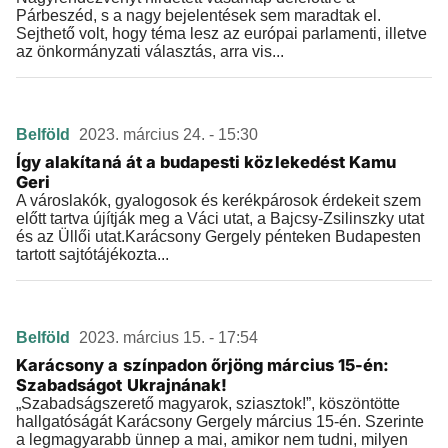
Párbeszéd, s a nagy bejelentések sem maradtak el.
Sejthető volt, hogy téma lesz az európai parlamenti, illetve
az önkormányzati választás, arra vis...
Belföld
2023. március 24. - 15:30
Így alakítaná át a budapesti közlekedést Kamu
Geri
A városlakók, gyalogosok és kerékpárosok érdekeit szem
előtt tartva újítják meg a Váci utat, a Bajcsy-Zsilinszky utat
és az Üllői utat.Karácsony Gergely pénteken Budapesten
tartott sajtótájékozta...
Belföld
2023. március 15. - 17:54
Karácsony a színpadon őrjöng március 15-én:
Szabadságot Ukrajnának!
„Szabadságszerető magyarok, sziasztok!”, köszöntötte
hallgatóságát Karácsony Gergely március 15-én. Szerinte
a legmagyarabb ünnep a mai, amikor nem tudni, milyen