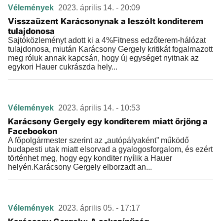
Vélemények
2023. április 14. - 20:09
Visszaüzent Karácsonynak a leszólt konditerem
tulajdonosa
Sajtóközleményt adott ki a 4%Fitness edzőterem-hálózat
tulajdonosa, miután Karácsony Gergely kritikát fogalmazott
meg róluk annak kapcsán, hogy új egységet nyitnak az
egykori Hauer cukrászda hely...
Vélemények
2023. április 14. - 10:53
Karácsony Gergely egy konditerem miatt őrjöng a
Facebookon
A főpolgármester szerint az „autópályaként” működő
budapesti utak miatt elsorvad a gyalogosforgalom, és ezért
történhet meg, hogy egy konditer nyílik a Hauer
helyén.Karácsony Gergely elborzadt an...
Vélemények
2023. április 05. - 17:17