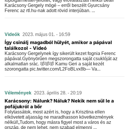
főpolgármester-jelöltet, vagy előválasztás nélkül beáll
Karácsony Gergely mögé – erről beszélt Gyurcsány
Ferenc az rtl.hu-nak adott rövid interjúban. ...
Videók
2023. május 01. - 16:59
Így csinálj magadból hülyét, amikor a pápával
találkozol - Videó
Karácsony Gergelynek így sikerült kezet fognia Ferenc
pápával.Gyönyörűen megszorongatta saját csuklóját az
alkalmatlan srác. 🤣🤣🤣 Kamu Geri a saját kezét
szorongatta pic.twitter.com/L2FoBLvx8b— Va...
Vélemények
2023. április 28. - 20:19
Karácsony: Nálunk? Náluk? Nekik nem sül le a
pofájukról a bőr
Folytassátok, most azért is, hogy a Krisztina ellen
elkövetett aljasság ne maradhasson következmények
nélkül!„Tudom, hogy másra figyel most a város és az
ország, de nem lehet, nem szabad elmenni ...