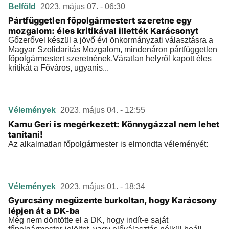
Belföld
2023. május 07. - 06:30
Pártfüggetlen főpolgármestert szeretne egy
mozgalom: éles kritikával illették Karácsonyt
Gőzerővel készül a jövő évi önkormányzati választásra a
Magyar Szolidaritás Mozgalom, mindenáron pártfüggetlen
főpolgármestert szeretnének.Váratlan helyről kapott éles
kritikát a Főváros, ugyanis...
Vélemények
2023. május 04. - 12:55
Kamu Geri is megérkezett: Könnygázzal nem lehet
tanítani!
Az alkalmatlan főpolgármester is elmondta véleményét:
Vélemények
2023. május 01. - 18:34
Gyurcsány megüzente burkoltan, hogy Karácsony
lépjen át a DK-ba
Még nem döntötte el a DK, hogy indít-e saját