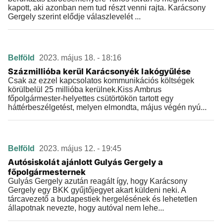
kapott, aki azonban nem tud részt venni rajta. Karácsony
Gergely szerint elődje válaszlevelét ...
Belföld
2023. május 18. - 18:16
Százmillióba kerül Karácsonyék lakógyűlése
Csak az ezzel kapcsolatos kommunikációs költségek
körülbelül 25 millióba kerülnek.Kiss Ambrus
főpolgármester-helyettes csütörtökön tartott egy
háttérbeszélgetést, melyen elmondta, május végén nyú...
Belföld
2023. május 12. - 19:45
Autósiskolát ajánlott Gulyás Gergely a
főpolgármesternek
Gulyás Gergely azután reagált így, hogy Karácsony
Gergely egy BKK gyűjtőjegyet akart küldeni neki. A
tárcavezető a budapestiek hergelésének és lehetetlen
állapotnak nevezte, hogy autóval nem lehe...