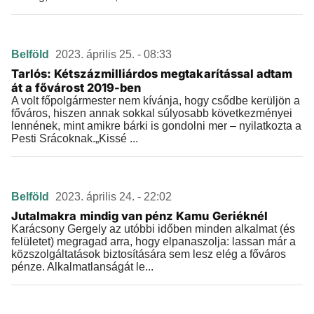
Belföld
2023. április 25. - 08:33
Tarlós: Kétszázmilliárdos megtakarítással adtam
át a fővárost 2019-ben
A volt főpolgármester nem kívánja, hogy csődbe kerüljön a
főváros, hiszen annak sokkal súlyosabb következményei
lennének, mint amikre bárki is gondolni mer – nyilatkozta a
Pesti Srácoknak.„Kissé ...
Belföld
2023. április 24. - 22:02
Jutalmakra mindig van pénz Kamu Geriéknél
Karácsony Gergely az utóbbi időben minden alkalmat (és
felületet) megragad arra, hogy elpanaszolja: lassan már a
közszolgáltatások biztosítására sem lesz elég a főváros
pénze. Alkalmatlanságát le...