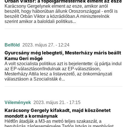
Orbán Viktor: a főpolgármesternek elment az esze
Karácsony Gergelynek elment az esze, amikor arról
beszélt, hogy háborúban állunk Oroszországgal - erről is
beszélt Orbán Viktor a közrádióban.A miniszterelnök
szerint amikor a baloldali politikus...
Belföld
2023. május 27. - 12:24
Gyurcsány még lebegteti, Mesterházy máris beállt
Kamu Geri mögé
A volt szocialista politikus azt is bejelentette: új pártja indul
az EP-választáson!Indulnak az EP-választáson,
Mesterházy Attila lesz a listavezető, az önkormányzati
választáson a Szocialisták é...
Vélemények
2023. május 21. - 17:15
Karácsony Gergely kifakadt, majd köszönetet
mondott a kormánynak
Hétfőn átadják a M3-as metró teljes szakaszát, a
beruházás záróeseményére Tarlós István is meghívást