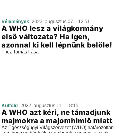
Vélemények
2023. augusztus 07. - 12:51
A WHO lesz a világkormány
első változata? Ha igen,
azonnal ki kell lépnünk belőle!
Fricz Tamás írása
Külföld
2022. augusztus 11. - 18:15
A WHO azt kéri, ne támadjunk
majmokra a majomhimlő miatt
Az Egészségügyi Világszervezet (WHO) határozottan
kéri, hogy ne bántsák az emberek a majmokat csak