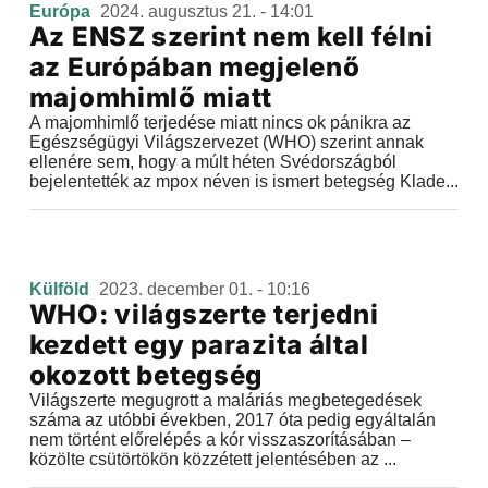
Európa
2024. augusztus 21. - 14:01
Az ENSZ szerint nem kell félni
az Európában megjelenő
majomhimlő miatt
A majomhimlő terjedése miatt nincs ok pánikra az
Egészségügyi Világszervezet (WHO) szerint annak
ellenére sem, hogy a múlt héten Svédországból
bejelentették az mpox néven is ismert betegség Klade...
Külföld
2023. december 01. - 10:16
WHO: világszerte terjedni
kezdett egy parazita által
okozott betegség
Világszerte megugrott a maláriás megbetegedések
száma az utóbbi években, 2017 óta pedig egyáltalán
nem történt előrelépés a kór visszaszorításában –
közölte csütörtökön közzétett jelentésében az ...