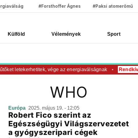
rgiaválság
#Forsthoffer Ágnes
#Paksi atomerőmű
Külföld
Vélemények
Sport
őket letekerhetitek, vége az energiaválságnak
Rendkívül
WHO
Európa
2025. május 19. - 12:05
Robert Fico szerint az
Egészségügyi Világszervezetet
a gyógyszeripari cégek