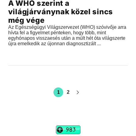
A WHO szerint a
világjárványnak közel sincs
még vége
Az Egészségügyi Világszervezet (WHO) szóvivője arra
hívta fel a figyelmet pénteken, hogy több, mint
egyhónapos visszaesés után a múlt hét óta világszerte
újra emelkedik az újonnan diagnosztizált ...
1
2