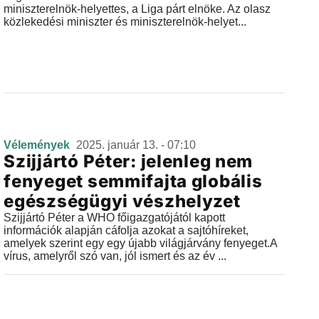
miniszterelnök-helyettes, a Liga párt elnöke. Az olasz
közlekedési miniszter és miniszterelnök-helyet...
Vélemények
2025. január 13. - 07:10
Szijjártó Péter: jelenleg nem
fenyeget semmifajta globális
egészségügyi vészhelyzet
Szijjártó Péter a WHO főigazgatójától kapott
információk alapján cáfolja azokat a sajtóhíreket,
amelyek szerint egy egy újabb világjárvány fenyeget.A
vírus, amelyről szó van, jól ismert és az év ...