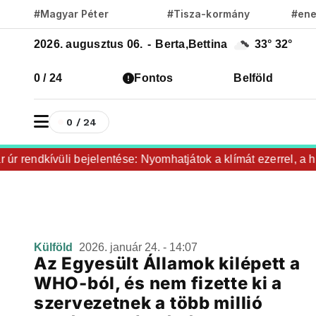
#Magyar Péter
#Tisza-kormány
#ene
2026. augusztus 06.
-
Berta,Bettina
33°
32°
0 / 24
Fontos
Belföld
0 / 24
r rendkívüli bejelentése: Nyomhatjátok a klímát ezerrel, a hűt
Külföld
2026. január 24. - 14:07
Az Egyesült Államok kilépett a
WHO-ból, és nem fizette ki a
szervezetnek a több millió