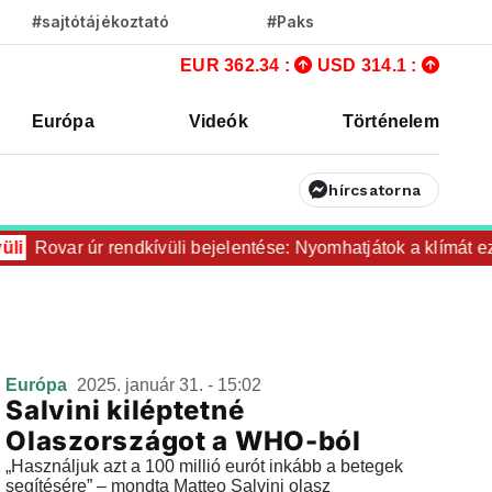
#sajtótájékoztató
#Paks
EUR 362.34 :
USD 314.1 :
Európa
Videók
Történelem
hírcsatorna
i
Rovar úr rendkívüli bejelentése: Nyomhatjátok a klímát ezer
Európa
2025. január 31. - 15:02
Salvini kiléptetné
Olaszországot a WHO-ból
„Használjuk azt a 100 millió eurót inkább a betegek
segítésére” – mondta Matteo Salvini olasz