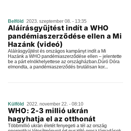
Belföld
2023. szeptember 08. - 13:35
Aláírásgyűjtést indít a WHO
pandémiaszerződése ellen a Mi
Hazánk (videó)
Aláírásgyűjtést és országos kampányt indít a Mi
Hazánk a WHO pandémiaszerződése ellen – jelentette
be a párt elnökhelyettese az országházban.Dúró Dóra
elmondta, a pandémiaszerződés brutálisan kor...
Külföld
2022. november 22. - 08:10
WHO: 2-3 millió ukrán
hagyhatja el az otthonát
Többmillió ukrán életét fenyegeti a tél az ország
energetikai létesítményeit ért pusztító orosz támadások