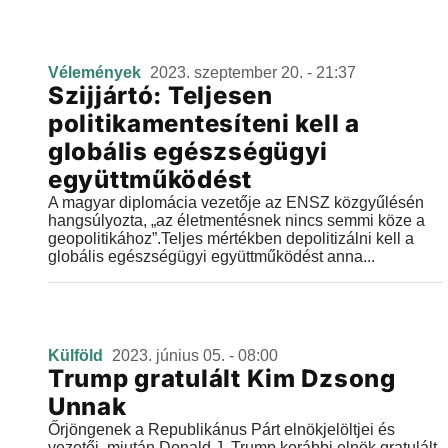
Vélemények
2023. szeptember 20. - 21:37
Szijjártó: Teljesen
politikamentesíteni kell a
globális egészségügyi
együttműködést
A magyar diplomácia vezetője az ENSZ közgyűlésén
hangsúlyozta, „az életmentésnek nincs semmi köze a
geopolitikához”.Teljes mértékben depolitizálni kell a
globális egészségügyi együttműködést anna...
Külföld
2023. június 05. - 08:00
Trump gratulált Kim Dzsong
Unnak
Őrjöngenek a Republikánus Párt elnökjelöltjei és
vezetői, miután Donald J. Trump korábbi elnök gratulált