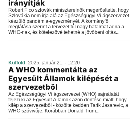
irányítják
Robert Fico szlovák miniszterelnök megerősítette, hogy
Szlovákia nem írja alá az Egészségügyi Világszervezet
készülő pandémia-egyezményét. A kormányfő
meglátása szerint a tervezet túl nagy hatalmat adna a
WHO-nak, és kötelezővé tehetné a jövőbeni oltás...
Külföld
2025. január 21. - 12:20
A WHO kommentálta az
Egyesült Államok kilépését a
szervezetből
Az Egészségügyi Világszervezet (WHO) sajnálatát
fejezi ki az Egyesült Államok azon döntése miatt, hogy
kilép a szervezetből - közölte kedden Tarik Jasarevic, a
WHO szóvivője. Korábban Donald Trum...