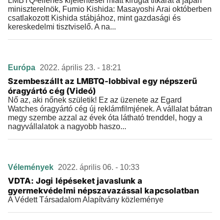
LMBTQ-ellenes kijelentései miatt kirúgta titkárát a japán
miniszterelnök, Fumio Kishida: Masayoshi Arai októberben
csatlakozott Kishida stábjához, mint gazdasági és
kereskedelmi tisztviselő. A na...
Európa
2022. április 23. - 18:21
Szembeszállt az LMBTQ-lobbival egy népszerű
óragyártó cég (Videó)
Nő az, aki nőnek születik! Ez az üzenete az Egard
Watches óragyártó cég új reklámfilmjének. A vállalat bátran
megy szembe azzal az évek óta látható trenddel, hogy a
nagyvállalatok a nagyobb haszo...
Vélemények
2022. április 06. - 10:33
VDTA: Jogi lépéseket javaslunk a
gyermekvédelmi népszavazással kapcsolatban
A Védett Társadalom Alapítvány közleménye