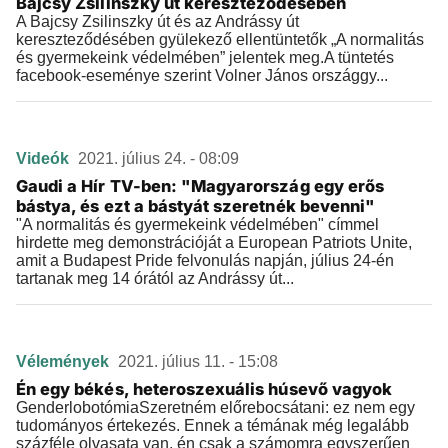
Bajcsy Zsilinszky út kereszteződésében
A Bajcsy Zsilinszky út és az Andrássy út
kereszteződésében gyülekező ellentüntetők „A normalitás
és gyermekeink védelmében” jelentek meg.A tüntetés
facebook-eseménye szerint Volner János országgy...
Videók
2021. július 24. - 08:09
Gaudi a Hír TV-ben: "Magyarország egy erős
bástya, és ezt a bástyát szeretnék bevenni"
"A normalitás és gyermekeink védelmében" címmel
hirdette meg demonstrációját a European Patriots Unite,
amit a Budapest Pride felvonulás napján, július 24-én
tartanak meg 14 órától az Andrássy út...
Vélemények
2021. július 11. - 15:08
Én egy békés, heteroszexuális húsevő vagyok
GenderlobotómiaSzeretném előrebocsátani: ez nem egy
tudományos értekezés. Ennek a témának még legalább
százféle olvasata van, én csak a számomra egyszerűen