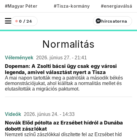
#Magyar Péter
#Tisza-kormány
#energiaválság
0 / 24
hírcsatorna
Normalitás
Vélemények
2026. június 27. - 21:41
Dopeman: A Zsolti bácsi ügy csak egy városi
legenda, amivel választást nyert a Tisza
A mai napon tartották meg a patrióták a második békés
demonstrációjukat, ahol kiálltak a normalitás mellet és
elutasították a migrációs paktumot.
Videók
2026. június 24. - 14:33
Novák Előd pótolta az Erzsébet hídról a Dunába
dobott zászlókat
Nemzeti színű zászlókkal díszítette fel az Erzsébet híd