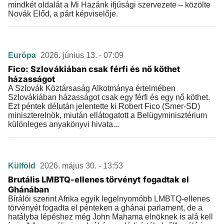
mindkét oldalát a Mi Hazánk ifjúsági szervezete – közölte
Novák Előd, a párt képviselője.
Európa
2026. június 13. - 07:09
Fico: Szlovákiában csak férfi és nő köthet
házasságot
A Szlovák Köztársaság Alkotmánya értelmében
Szlovákiában házasságot csak egy férfi és egy nő köthet.
Ezt péntek délután jelentette ki Robert Fico (Smer-SD)
miniszterelnök, miután ellátogatott a Belügyminisztérium
különleges anyakönyvi hivata...
Külföld
2026. május 30. - 13:53
Brutális LMBTQ-ellenes törvényt fogadtak el
Ghánában
Bírálói szerint Afrika egyik legelnyomóbb LMBTQ-ellenes
törvényét fogadta el pénteken a ghánai parlament, de a
hatályba lépéshez még John Mahama elnöknek is alá kell