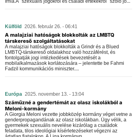
írnia.A "szexuális jogokról és családi értékekről" szóló jo...
Külföld
2026. február 26. - 06:41
A malajziai hatóságok blokkolták az LMBTQ
társkereső szolgáltatásokat
A malajziai hatóságok blokkolták a Grindr és a Blued
LMBTQ-társkereső oldalakhoz való hozzáférést, és
fontolgatják jogi intézkedések bevezetését a
mobilalkalmazások korlátozására – jelentette be Fahmi
Fadzil kommunikációs miniszter....
Európa
2025. november 13. - 13:04
Száműzné a gendertémát az olasz iskolákból a
Meloni-kormány
A Giorgia Meloni vezette jobbközép kormány véget vetne a
genderpropagandának az olasz iskolákban. Úgy vélik, a
gyermekek szexuális nevelése kizárólag a családok
feladata, tilos ideológiai kísérletezéseket végezni az
ártatlan fiatalokon. A Liga kormányp...