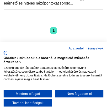
elérhető és hiteles nézőpontokat sorolo...
1
Adatvédelmi irányelvek
Oldalunk süti/cookie-t használ a megfelelő működés
vadhajtások
érdekében
Ezt elküldhetjük látogatóink adatainak elemzésére, webhelyünk
fejlesztésére, személyre szabott tartalom megjelenítésére és nagyszerű
webhely-élmény biztosítására. Ha többet szeretne tudni az általunk használt
Szerkesztőség:
szerk@vadhajtasok.hu
cookies, nyissa meg a beállításokat.
Modi:
moderator@vadhajtasok.hu
Adatvédelem
Impresszum
Szerzői jogok
Mindent elfogad
Nem fogadom el
2018 Vadhajtások.hu
További lehetőségek