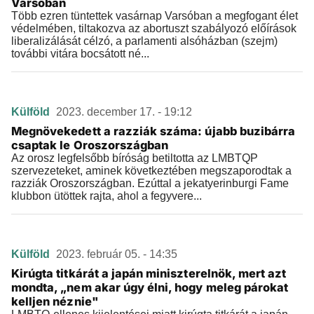
Varsóban
Több ezren tüntettek vasárnap Varsóban a megfogant élet
védelmében, tiltakozva az abortuszt szabályozó előírások
liberalizálását célzó, a parlamenti alsóházban (szejm)
további vitára bocsátott né...
Külföld
2023. december 17. - 19:12
Megnövekedett a razziák száma: újabb buzibárra
csaptak le Oroszországban
Az orosz legfelsőbb bíróság betiltotta az LMBTQP
szervezeteket, aminek következtében megszaporodtak a
razziák Oroszországban. Ezúttal a jekatyerinburgi Fame
klubbon ütöttek rajta, ahol a fegyvere...
Külföld
2023. február 05. - 14:35
Kirúgta titkárát a japán miniszterelnök, mert azt
mondta, „nem akar úgy élni, hogy meleg párokat
kelljen néznie"