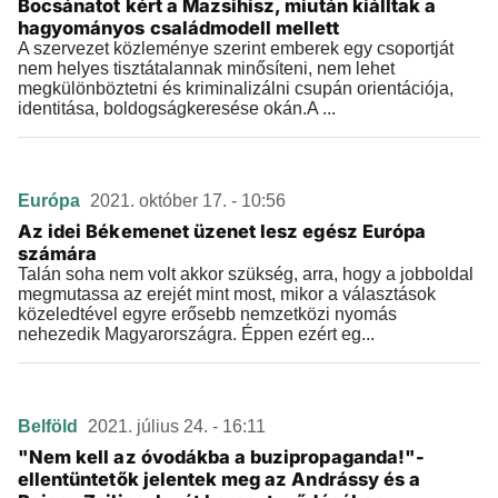
Bocsánatot kért a Mazsihisz, miután kiálltak a
hagyományos családmodell mellett
A szervezet közleménye szerint emberek egy csoportját
nem helyes tisztátalannak minősíteni, nem lehet
megkülönböztetni és kriminalizálni csupán orientációja,
identitása, boldogságkeresése okán.A ...
Európa
2021. október 17. - 10:56
Az idei Békemenet üzenet lesz egész Európa
számára
Talán soha nem volt akkor szükség, arra, hogy a jobboldal
megmutassa az erejét mint most, mikor a választások
közeledtével egyre erősebb nemzetközi nyomás
nehezedik Magyarországra. Éppen ezért eg...
Belföld
2021. július 24. - 16:11
"Nem kell az óvodákba a buzipropaganda!"-
ellentüntetők jelentek meg az Andrássy és a