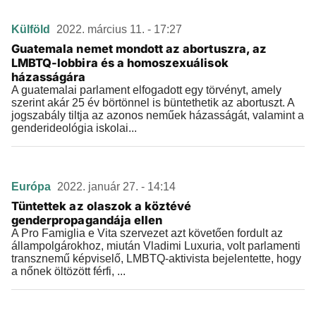
Külföld
2022. március 11. - 17:27
Guatemala nemet mondott az abortuszra, az
LMBTQ-lobbira és a homoszexuálisok
házasságára
A guatemalai parlament elfogadott egy törvényt, amely
szerint akár 25 év börtönnel is büntethetik az abortuszt. A
jogszabály tiltja az azonos neműek házasságát, valamint a
genderideológia iskolai...
Európa
2022. január 27. - 14:14
Tüntettek az olaszok a köztévé
genderpropagandája ellen
A Pro Famiglia e Vita szervezet azt követően fordult az
állampolgárokhoz, miután Vladimi Luxuria, volt parlamenti
transznemű képviselő, LMBTQ-aktivista bejelentette, hogy
a nőnek öltözött férfi, ...