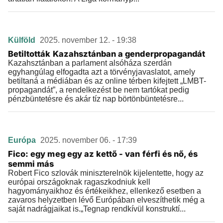
Külföld
2025. november 12. - 19:38
Betiltották Kazahsztánban a genderpropagandát
Kazahsztánban a parlament alsóháza szerdán
egyhangúlag elfogadta azt a törvényjavaslatot, amely
betiltaná a médiában és az online térben kifejtett „LMBT-
propagandát”, a rendelkezést be nem tartókat pedig
pénzbüntetésre és akár tíz nap börtönbüntetésre...
Európa
2025. november 06. - 17:39
Fico: egy meg egy az kettő - van férfi és nő, és
semmi más
Robert Fico szlovák miniszterelnök kijelentette, hogy az
európai országoknak ragaszkodniuk kell
hagyományaikhoz és értékeikhez, ellenkező esetben a
zavaros helyzetben lévő Európában elveszíthetik még a
saját nadrágjaikat is.„Tegnap rendkívül konstruktí...