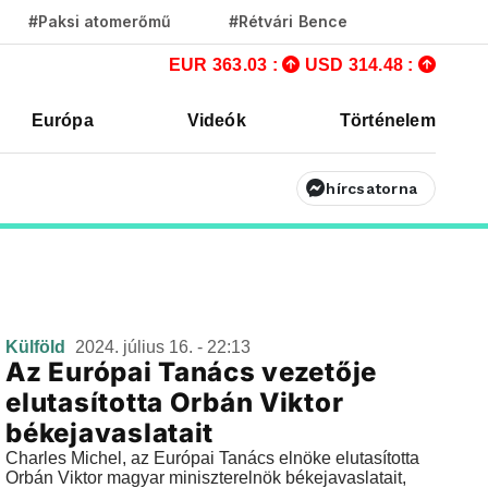
#Paksi atomerőmű
#Rétvári Bence
EUR 363.03 :
USD 314.48 :
Európa
Videók
Történelem
hírcsatorna
Külföld
2024. július 16. - 22:13
Az Európai Tanács vezetője
elutasította Orbán Viktor
békejavaslatait
Charles Michel, az Európai Tanács elnöke elutasította
Orbán Viktor magyar miniszterelnök békejavaslatait,