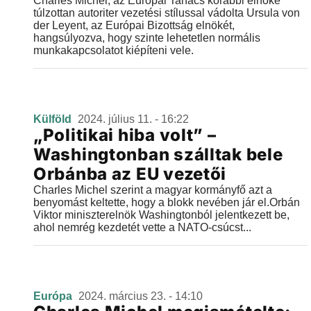
Charles Michel, az Európai Tanács korábbi elnöke
túlzottan autoriter vezetési stílussal vádolta Ursula von
der Leyent, az Európai Bizottság elnökét,
hangsúlyozva, hogy szinte lehetetlen normális
munkakapcsolatot kiépíteni vele.
Külföld
2024. július 11. - 16:22
„Politikai hiba volt” –
Washingtonban szálltak bele
Orbánba az EU vezetői
Charles Michel szerint a magyar kormányfő azt a
benyomást keltette, hogy a blokk nevében jár el.Orbán
Viktor miniszterelnök Washingtonból jelentkezett be,
ahol nemrég kezdetét vette a NATO-csúcst...
Európa
2024. március 23. - 14:10