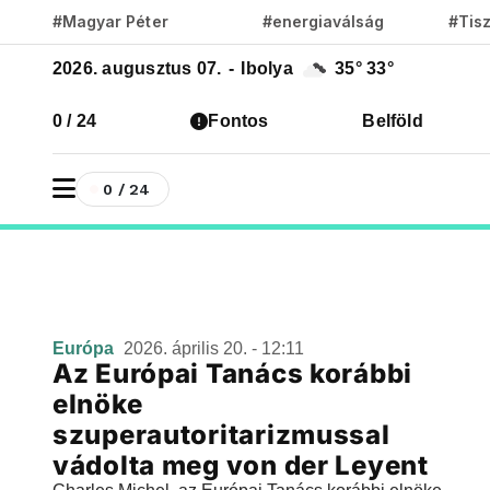
#Magyar Péter
#energiaválság
#Tis
2026. augusztus 07.
-
Ibolya
35°
33°
0 / 24
Fontos
Belföld
0 / 24
Európa
2026. április 20. - 12:11
Az Európai Tanács korábbi
elnöke
szuperautoritarizmussal
vádolta meg von der Leyent