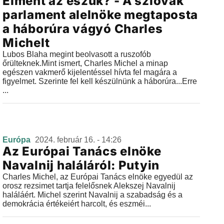
Elment az eszük? - A szlovák
parlament alelnöke megtaposta
a háborúra vágyó Charles
Michelt
Lubos Blaha megint beolvasott a ruszofób
őrülteknek.Mint ismert, Charles Michel a minap
egészen vakmerő kijelentéssel hívta fel magára a
figyelmet. Szerinte fel kell készülnünk a háborúra...Erre
...
Európa
2024. február 16. - 14:26
Az Európai Tanács elnöke
Navalnij haláláról: Putyin
Charles Michel, az Európai Tanács elnöke egyedül az
orosz rezsimet tartja felelősnek Alekszej Navalnij
haláláért. Michel szerint Navalnij a szabadság és a
demokrácia értékeiért harcolt, és eszméi...