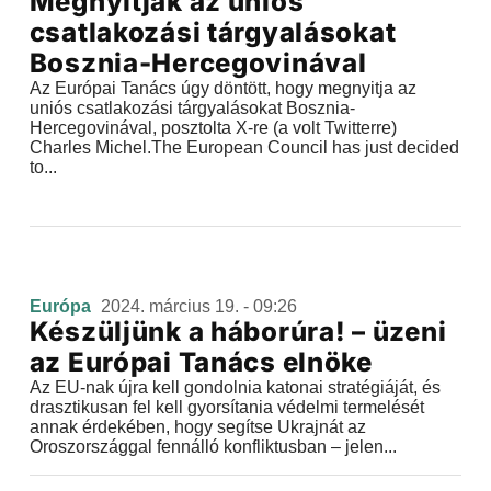
Megnyitják az uniós
csatlakozási tárgyalásokat
Bosznia-Hercegovinával
Az Európai Tanács úgy döntött, hogy megnyitja az
uniós csatlakozási tárgyalásokat Bosznia-
Hercegovinával, posztolta X-re (a volt Twitterre)
Charles Michel.The European Council has just decided
to...
Európa
2024. március 19. - 09:26
Készüljünk a háborúra! – üzeni
az Európai Tanács elnöke
Az EU-nak újra kell gondolnia katonai stratégiáját, és
drasztikusan fel kell gyorsítania védelmi termelését
annak érdekében, hogy segítse Ukrajnát az
Oroszországgal fennálló konfliktusban – jelen...