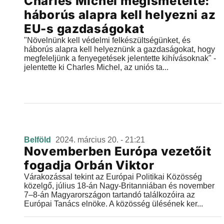
Charles Michel megismételte:
háborús alapra kell helyezni az
EU-s gazdaságokat
"Növelnünk kell védelmi felkészültségünket, és
háborús alapra kell helyeznünk a gazdaságokat, hogy
megfeleljünk a fenyegetések jelentette kihívásoknak" -
jelentette ki Charles Michel, az uniós ta...
Belföld
2024. március 20. - 21:21
Novemberben Európa vezetőit
fogadja Orbán Viktor
Várakozással tekint az Európai Politikai Közösség
közelgő, július 18-án Nagy-Britanniában és november
7–8-án Magyarországon tartandó találkozóira az
Európai Tanács elnöke. A közösség ülésének ker...