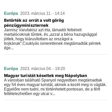
Európa
2023. március 11. - 14:14
Betörték az orrát a volt görög
pénzügyminiszternek
Jannisz Varufakisz azt írta, támadói felbérelt
martalócoknak tűntek, és „azzal a béna hazugsággal
jöttek, hogy kiárusítottam az országot a
trojkának”.Csuklyás ismeretlenek megtámadták péntek
éjje...
Európa
2023. március 04. - 19:20
Magyar turistát késeltek meg Nápolyban
A városban található Spanyol negyedben megtámadtak
egy 54 éves magyar turistát, akinek a kezét meg is vágták.
Egyelőre nem tudni, mi történhetett pontosan, de a férfi
feltételezhetően egy utcai v...