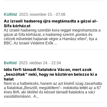
Külföld
2023. november 15. - 07:06
Az izraeli hadsereg újra megtámadta a gázai al-
Sifa kórházat
Az izraeli hadsereg szerdán kora reggel megrohamozta a
gázai al-Sifa kórházat, a hadsereg szerint „pontos és
célzott műveletet hajtanak végre a Hamász ellen”, írja a
BBC. Az Izraeli Védelmi Erők ...
Belföld
2023. október 24. - 22:34
Idős férfi támadt fiatalokra Vácon, mert azok
„beszóltak” neki, hogy ne köztéren belezze ki a
halat
Nem is a halbelezés, hanem az azt kísérő szag zavarhatta
a fiatalokat.„Beszólt, megütöttem”– indokolta tettét az a 67
éves férfi, aki ököllel és késsel támadt fiatalokra a váci
vasútállomáson. A...