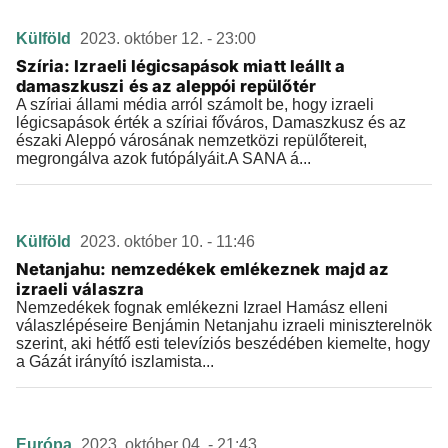
Külföld
2023. október 12. - 23:00
Szíria: Izraeli légicsapások miatt leállt a
damaszkuszi és az aleppói repülőtér
A szíriai állami média arról számolt be, hogy izraeli
légicsapások érték a szíriai főváros, Damaszkusz és az
északi Aleppó városának nemzetközi repülőtereit,
megrongálva azok futópályáit.A SANA á...
Külföld
2023. október 10. - 11:46
Netanjahu: nemzedékek emlékeznek majd az
izraeli válaszra
Nemzedékek fognak emlékezni Izrael Hamász elleni
válaszlépéseire Benjámin Netanjahu izraeli miniszterelnök
szerint, aki hétfő esti televíziós beszédében kiemelte, hogy
a Gázát irányító iszlamista...
Európa
2023. október 04. - 21:43