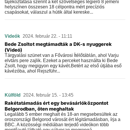
tájékoztatása szerint a két szövetséges légierő 8 jemeni
helyszínen összesen 18 célpontra mért precíziós
csapásokat, válaszul a hútik által kereske...
Videók
2024. február 22. - 11:11
Bede Zsoltot megtámadták a DK-s nyuggerek
(Videó)
Tárgyalási szünet van a Fővárosi Ítélőtáblán, ahol Varju
elvtárs pere zajlik. Ezeket a perceket használta ki Bede
Zsolt, hogy megigyon egy kávét.Betért az első útjába eső
kávézóba, ahol Rejszführ...
Külföld
2024. február 15. - 13:45
Rakétatámadás ért egy bevásárlóközpontot
Belgorodban, öten meghaltak
Legalább 5 ember meghalt és 18-an megsebesültek az
oroszországi Belgorod városát ért légitámadásban, írja a
BBC. A közösségi médiában terjedő videókon több
mentőautó látható egy súlyosan megrongá...