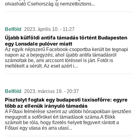
olvasható Csehország új nemzetbiztons...
Belföld
2023. április 10. - 11:27
Újabb külföldi antifa támadás történt Budapesten
egy Lonsdale pulóver miatt
Az egyik népszerű Facebook-csoportba került be tegnapi
napon az a bejegyzés, ahol újabb antifa támadásról
számoltak be, ami arccsont töréssel is járt. Fotót is
mellékelt a sérült. Az eset azért i...
Belföld
2023. március 19. - 20:37
Pisztolyt fogtak egy budapesti taxisofőrre: egyre
több az ellenük irányuló támadás
A Főtaxi felmérése szerint az utóbbi hónapokban ijesztően
megugrott a sofőröket ért támadások száma.A Blikk
számolt be róla, hogy fizetés helyett fegyvert rántott a
Főtaxi egy utasa és arra utasí...