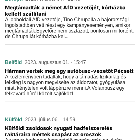
Megtámadták a német AfD vezetőjét, kórházba
kellett szállítani
A jobboldali AfD vezetője, Tino Chrupalla a bajorországi
Ingolstadtban vett részt egy kampányeseményen, amikor
megtámadták.Egyelőre nem tisztázott, pontosan mi történt,
de Chrupallát kórházba kel...
Belföld
2023. augusztus 01. - 15:47
Hárman vertek meg egy autóbusz-vezetőt Pécsett
A közleményben tudatták, hogy a támadás fizikailag és
lelkileg is nagyon megviselte az áldozatot, gyógyulása
miatt kénytelen volt táppénzre menni.A Volánbusz egy
felkavaró hírről közölt sajtóközl...
Külföld
2023. július 06. - 14:59
Külföldi zsoldosok nyugati hadfelszerelés
raktáraira mértek csapást az oroszok