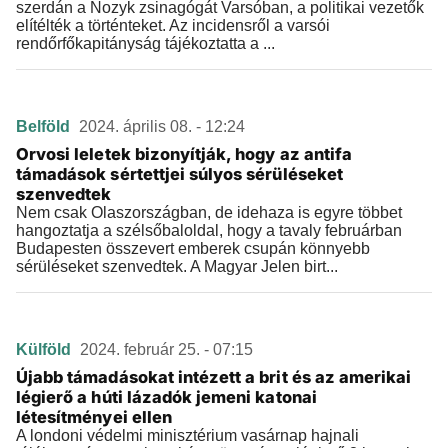
szerdán a Nozyk zsinagógát Varsóban, a politikai vezetők
elítélték a történteket. Az incidensről a varsói
rendőrfőkapitányság tájékoztatta a ...
Belföld
2024. április 08. - 12:24
Orvosi leletek bizonyítják, hogy az antifa
támadások sértettjei súlyos sérüléseket
szenvedtek
Nem csak Olaszországban, de idehaza is egyre többet
hangoztatja a szélsőbaloldal, hogy a tavaly februárban
Budapesten összevert emberek csupán könnyebb
sérüléseket szenvedtek. A Magyar Jelen birt...
Külföld
2024. február 25. - 07:15
Újabb támadásokat intézett a brit és az amerikai
légierő a húti lázadók jemeni katonai
létesítményei ellen
A londoni védelmi minisztérium vasárnap hajnali