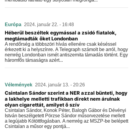
Európa
2024. január 22. - 16:48
Héberül beszéltek egymással a zsidó fiatalok,
megtámadták őket Londonban
A rendőrség a többszöri hívás ellenére csak késéssel
érkezett ki a helyszínre. A Telegraph számolt be arról, hogy
nemrég Londonban ismét antiszemita támadás történt. Egy
háromfős társaságra azért...
Vélemények
2024. január 13. - 20:26
Csintalan Sándor szerint a NER azzal bünteti, hogy
a lakhelye melletti trafikban direkt nem árulnak
olyan cigarettát, amilyet ő szív
Csintalan Sándor, Konok Péter, Balogh Gábor és Dévényi
István beszélgetett Pörzse Sándor műsorvezetése mellett
a legújabb Kötöttfogásban. A nemrég az MSZP-be belépett
Csintalan a műsor egy pontjá...