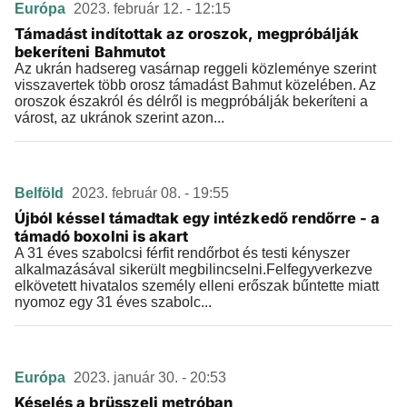
Európa
2023. február 12. - 12:15
Támadást indítottak az oroszok, megpróbálják
bekeríteni Bahmutot
Az ukrán hadsereg vasárnap reggeli közleménye szerint
visszavertek több orosz támadást Bahmut közelében. Az
oroszok északról és délről is megpróbálják bekeríteni a
várost, az ukránok szerint azon...
Belföld
2023. február 08. - 19:55
Újból késsel támadtak egy intézkedő rendőrre - a
támadó boxolni is akart
A 31 éves szabolcsi férfit rendőrbot és testi kényszer
alkalmazásával sikerült megbilincselni.Felfegyverkezve
elkövetett hivatalos személy elleni erőszak bűntette miatt
nyomoz egy 31 éves szabolc...
Európa
2023. január 30. - 20:53
Késelés a brüsszeli metróban