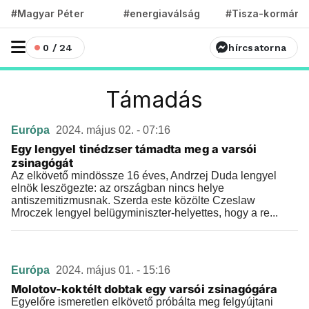
#Magyar Péter
#energiaválság
#Tisza-kormány
0 / 24
hírcsatorna
Támadás
Európa
2024. május 02. - 07:16
Egy lengyel tinédzser támadta meg a varsói
zsinagógát
Az elkövető mindössze 16 éves, Andrzej Duda lengyel
elnök leszögezte: az országban nincs helye
antiszemitizmusnak. Szerda este közölte Czeslaw
Mroczek lengyel belügyminiszter-helyettes, hogy a re...
Európa
2024. május 01. - 15:16
Molotov-koktélt dobtak egy varsói zsinagógára
Egyelőre ismeretlen elkövető próbálta meg felgyújtani