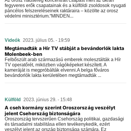
Az orosz hadsereg koncentrált csapást mért az ukrán
fegyveres erők csapatainak és a külföldi zsoldosok nyugati
páncélos felszereléseinek raktáraira – közölte az orosz
védelmi minisztérium.“MINDEN...
Videók
2023. július 05. - 19:59
Megtámadták a Hír TV stábját a bevándorlók lakta
Molenbeek-ben
Felbőszült arab származású emberek molesztálták a Hír
TV operatőrét, miközben vágóképeket készített. A
kameráját is megpróbálták elvenni.A belga főváros
bevándorlók lakta kerületében megtámadták ...
Külföld
2023. június 29. - 15:48
A cseh kormány szerint Oroszország veszélyt
jelent Csehország biztonságára
Oroszország tervszerűen Csehország politikai, gazdasági
és társadalmi stabilitása ellen tevékenykedik, ezért
veszélyt jelent az ország biztonsága számára. Ez