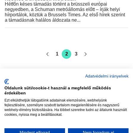
Hétfőn késes támadás történt a brüsszeli európai
negyedben, a Schuman metróállomás előtt – írják helyi
hírportálok, köztük a Brussels Times. Az első hírek szerint
a támadásnak halálos áldozata ne...
1
2
3
Adatvédelmi irányelvek
Oldalunk süti/cookie-t használ a megfelelő működés
vadhajtások
érdekében
Ezt elküldhetjük látogatóink adatainak elemzésére, webhelyünk
fejlesztésére, személyre szabott tartalom megjelenítésére és nagyszerű
webhely-élmény biztosítására. Ha többet szeretne tudni az általunk használt
Szerkesztőség:
szerk@vadhajtasok.hu
cookies, nyissa meg a beállításokat.
Modi:
moderator@vadhajtasok.hu
Adatvédelem
Impresszum
Szerzői jogok
Mindent elfogad
Nem fogadom el