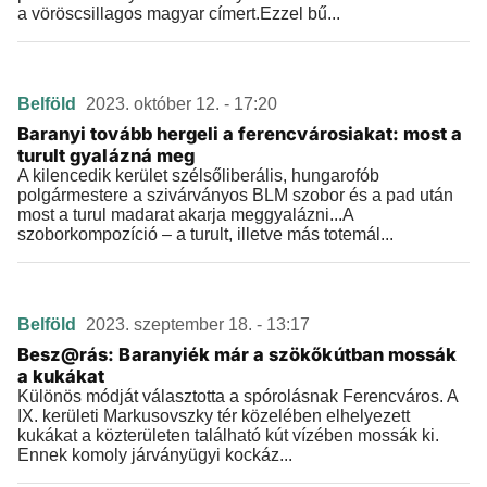
a vöröscsillagos magyar címert.Ezzel bű...
Belföld
2023. október 12. - 17:20
Baranyi tovább hergeli a ferencvárosiakat: most a
turult gyalázná meg
A kilencedik kerület szélsőliberális, hungarofób
polgármestere a szivárványos BLM szobor és a pad után
most a turul madarat akarja meggyalázni...A
szoborkompozíció – a turult, illetve más totemál...
Belföld
2023. szeptember 18. - 13:17
Besz@rás: Baranyiék már a szökőkútban mossák
a kukákat
Különös módját választotta a spórolásnak Ferencváros. A
IX. kerületi Markusovszky tér közelében elhelyezett
kukákat a közterületen található kút vízében mossák ki.
Ennek komoly járványügyi kockáz...