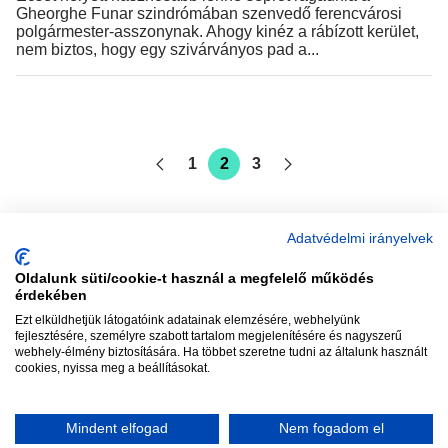
Gheorghe Funar szindrómában szenvedő ferencvárosi
polgármester-asszonynak. Ahogy kinéz a rábízott kerület,
nem biztos, hogy egy szivárványos pad a...
1
2
3
Adatvédelmi irányelvek
Oldalunk süti/cookie-t használ a megfelelő működés
vadhajtások
érdekében
Ezt elküldhetjük látogatóink adatainak elemzésére, webhelyünk
fejlesztésére, személyre szabott tartalom megjelenítésére és nagyszerű
webhely-élmény biztosítására. Ha többet szeretne tudni az általunk használt
Szerkesztőség:
szerk@vadhajtasok.hu
cookies, nyissa meg a beállításokat.
Modi:
moderator@vadhajtasok.hu
Adatvédelem
Impresszum
Szerzői jogok
Mindent elfogad
Nem fogadom el