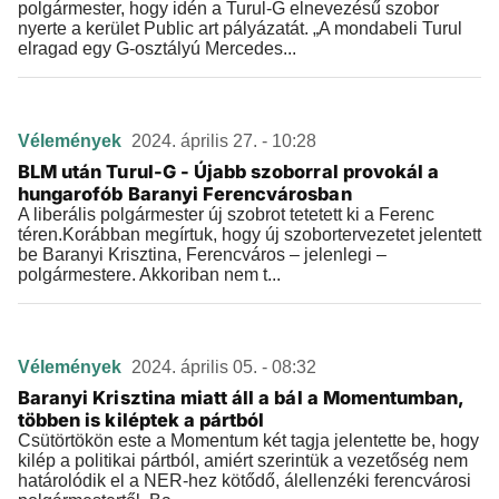
polgármester, hogy idén a Turul-G elnevezésű szobor
nyerte a kerület Public art pályázatát. „A mondabeli Turul
elragad egy G-osztályú Mercedes...
Vélemények
2024. április 27. - 10:28
BLM után Turul-G - Újabb szoborral provokál a
hungarofób Baranyi Ferencvárosban
A liberális polgármester új szobrot tetetett ki a Ferenc
téren.Korábban megírtuk, hogy új szobortervezetet jelentett
be Baranyi Krisztina, Ferencváros – jelenlegi –
polgármestere. Akkoriban nem t...
Vélemények
2024. április 05. - 08:32
Baranyi Krisztina miatt áll a bál a Momentumban,
többen is kiléptek a pártból
Csütörtökön este a Momentum két tagja jelentette be, hogy
kilép a politikai pártból, amiért szerintük a vezetőség nem
határolódik el a NER-hez kötődő, álellenzéki ferencvárosi