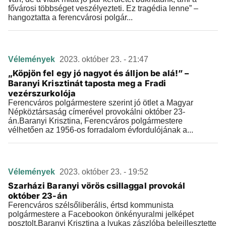
fővárosi többséget veszélyezteti. Ez tragédia lenne” –
hangoztatta a ferencvárosi polgár...
Vélemények
2023. október 23. - 21:47
„Köpjön fel egy jó nagyot és álljon be alá!” –
Baranyi Krisztinát taposta meg a Fradi
vezérszurkolója
Ferencváros polgármestere szerint jó ötlet a Magyar
Népköztársaság címerével provokálni október 23-
án.Baranyi Krisztina, Ferencváros polgármestere
vélhetően az 1956-os forradalom évfordulójának a...
Vélemények
2023. október 23. - 19:52
Szarházi Baranyi vörös csillaggal provokál
október 23-án
Ferencváros szélsőliberális, értsd kommunista
polgármestere a Facebookon önkényuralmi jelképet
posztolt.Baranyi Krisztina a lyukas zászlóba beleillesztette