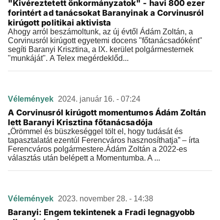
"Kivéreztetett önkormányzatok" - havi 800 ezer
forintért ad tanácsokat Baranyinak a Corvinusról
kirúgott politikai aktivista
Ahogy arról beszámoltunk, az új évtől Ádám Zoltán, a
Corvinusról kirúgott egyetemi docens "főtanácsadóként"
segíti Baranyi Krisztina, a IX. kerület polgármesternek
"munkáját". A Telex megérdeklőd...
Vélemények
2024. január 16. - 07:24
A Corvinusról kirúgott momentumos Ádám Zoltán
lett Baranyi Krisztina főtanácsadója
„Örömmel és büszkeséggel tölt el, hogy tudását és
tapasztalatát ezentúl Ferencváros hasznosíthatja” – írta
Ferencváros polgármestere.Ádám Zoltán a 2022-es
választás után belépett a Momentumba. A ...
Vélemények
2023. november 28. - 14:38
Baranyi: Engem tekintenek a Fradi legnagyobb