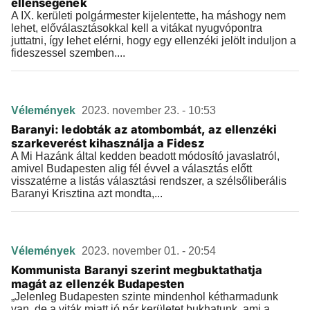
ellenségének
A IX. kerületi polgármester kijelentette, ha máshogy nem
lehet, előválasztásokkal kell a vitákat nyugvópontra
juttatni, így lehet elérni, hogy egy ellenzéki jelölt induljon a
fideszessel szemben....
Vélemények
2023. november 23. - 10:53
Baranyi: ledobták az atombombát, az ellenzéki
szarkeverést kihasználja a Fidesz
A Mi Hazánk által kedden beadott módosító javaslatról,
amivel Budapesten alig fél évvel a választás előtt
visszatérne a listás választási rendszer, a szélsőliberális
Baranyi Krisztina azt mondta,...
Vélemények
2023. november 01. - 20:54
Kommunista Baranyi szerint megbuktathatja
magát az ellenzék Budapesten
„Jelenleg Budapesten szinte mindenhol kétharmadunk
van, de a viták miatt jó pár kerületet bukhatunk, ami a