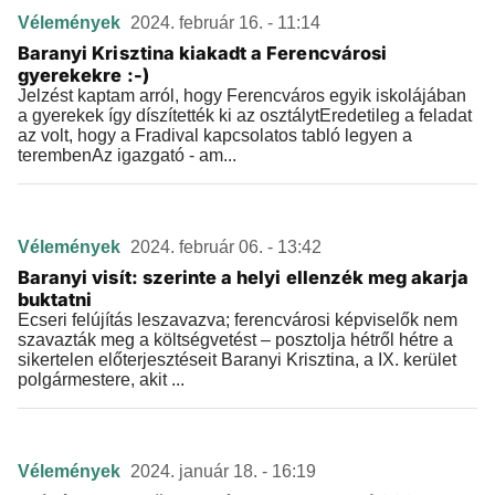
Vélemények
2024. február 16. - 11:14
Baranyi Krisztina kiakadt a Ferencvárosi
gyerekekre :-)
Jelzést kaptam arról, hogy Ferencváros egyik iskolájában
a gyerekek így díszítették ki az osztálytEredetileg a feladat
az volt, hogy a Fradival kapcsolatos tabló legyen a
terembenAz igazgató - am...
Vélemények
2024. február 06. - 13:42
Baranyi visít: szerinte a helyi ellenzék meg akarja
buktatni
Ecseri felújítás leszavazva; ferencvárosi képviselők nem
szavazták meg a költségvetést – posztolja hétről hétre a
sikertelen előterjesztéseit Baranyi Krisztina, a IX. kerület
polgármestere, akit ...
Vélemények
2024. január 18. - 16:19