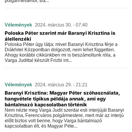
polgármestertől, Ba...
Vélemények
2024. március 30. - 07:40
Poloska Péter szerint már Baranyi Krisztina is
álellenzéki
Poloska Péter úgy látja: mivel Baranyi Krisztina férje a
Diákhitel Központban dolgozott, nem lehet független.
Ahogy korábbi cikkünkben mi is beszámoltunk róla, a
Varga Judittal készült Frizbi int...
Vélemények
2024. március 29. - 21:21
Baranyi Krisztina: Magyar Péter szóhasználata,
hangvétele tipikus példája annak, ami egy
bántalmazó kapcsolatban történik
Nem nézte meg Varga Judit szerdai esti interjúját Baranyi
Krisztina, Ferencváros polgármestere, mert már az interjú
előtt biztos volt benne, hogy Varga bántalmazó
kapcsolatban élt, és Magyar Péte...