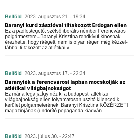
Belföld
2023. augusztus 21. - 19:34
Baranyi kurd zászlóval tiltakozott Erdogan ellen
Ez a padfestegető, szélsőliberális némber Ferencváros
polgármestere...Baranyi Krisztina rendkívül kínosnak
érezhette, hogy ráégett, nem is olyan régen még kézzel-
lábbal tiltakozott az atlétikai v...
Belföld
2023. augusztus 17. - 22:34
Baranyiék a ferencvárosi lapban mocskolják az
atlétikai világbajnokságot
Ez már a legalja.Így néz ki a budapesti atlétikai
világbajnokság ellen folyamatosan uszitó kilencedik
kerület polgármeterének, Baranyi Krisztina KÖZÉRZETI
magazinjának (undorító popaganda kiadván...
Belföld
2023. július 30. - 22:47