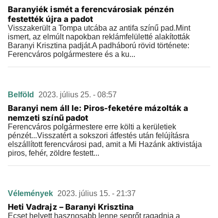
Baranyiék ismét a ferencvárosiak pénzén
festették újra a padot
Visszakerült a Tompa utcába az antifa színű pad.Mint
ismert, az elmúlt napokban reklámfelületté alakították
Baranyi Krisztina padját.A padháború rövid története:
Ferencváros polgármestere és a ku...
Belföld
2023. július 25. - 08:57
Baranyi nem áll le: Piros-feketére mázolták a
nemzeti színű padot
Ferencváros polgármestere erre költi a kerületiek
pénzét...Visszatért a sokszori átfestés után felújításra
elszállított ferencvárosi pad, amit a Mi Hazánk aktivistája
piros, fehér, zöldre festett...
Vélemények
2023. július 15. - 21:37
Heti Vadrajz – Baranyi Krisztina
Ecset helyett hasznosabb lenne seprőt ragadnia a