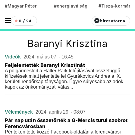
#Magyar Péter
#energiaválság
#Tisza-kormány
0 / 24
hírcsatorna
Baranyi Krisztina
Videók
2024. május 07. - 16:45
Feljelentették Baranyi Krisztinát
A polgármestert a Haller Park felújításával összefüggő
kifizetések miatt jelentette fel Gyurákovics Andrea a IX.
kerületi rendőrkapitányságon. Egyre súlyosabb az adok-
kapok az önkormányzati válas...
Vélemények
2024. április 29. - 08:07
Pár nap után összetörték a G-Mercis turul szobrot
Ferencvárosban
Pénteken tette közzé Facebook-oldalán a ferencvárosi